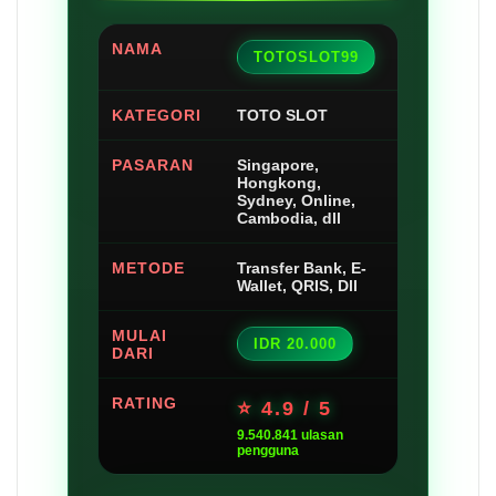
NAMA
TOTOSLOT99
KATEGORI
TOTO SLOT
PASARAN
Singapore,
Hongkong,
Sydney, Online,
Cambodia, dll
METODE
Transfer Bank, E-
Wallet, QRIS, Dll
MULAI
IDR 20.000
DARI
RATING
⭐ 4.9 / 5
9.540.841 ulasan
pengguna