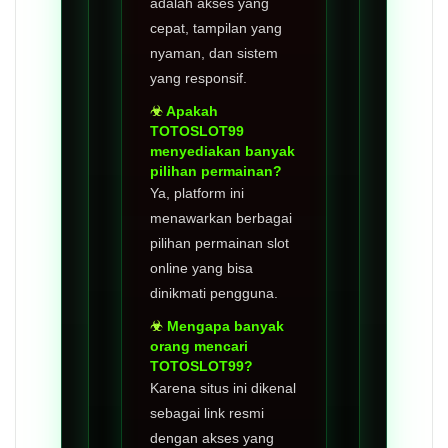
adalah akses yang
cepat, tampilan yang
nyaman, dan sistem
yang responsif.
Apakah
TOTOSLOT99
menyediakan banyak
pilihan permainan?
Ya, platform ini
menawarkan berbagai
pilihan permainan slot
online yang bisa
dinikmati pengguna.
Mengapa banyak
orang mencari
TOTOSLOT99?
Karena situs ini dikenal
sebagai link resmi
dengan akses yang