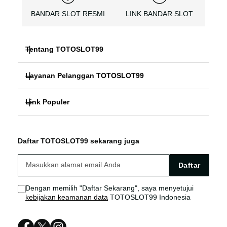
BANDAR SLOT RESMI
LINK BANDAR SLOT
Tentang TOTOSLOT99
Layanan Pelanggan TOTOSLOT99
TOTO SLOT
Link Populer
FAQ
BANDAR SLOT
TOTOSLOT99
TOTOSLOT99 Bonus
BANDAR SLOT THAILAND
Daftar TOTOSLOT99 sekarang juga
TOTOSLOT99 LOGIN
TOTOSLOT99 Live Chat
SITUS SLOT
Daftar
TOTOSLOT99 LINK
Sitemap
SITUS SLOT THAILAND
Dengan memilih "Daftar Sekarang", saya menyetujui
kebijakan keamanan data
TOTOSLOT99 Indonesia
TOTOSLOT99 DAFTAR