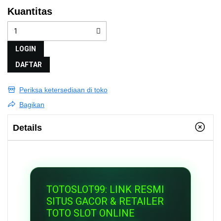
Kuantitas
LOGIN
DAFTAR
Periksa ketersediaan di toko
Bagikan
Details
TOTOSLOT99: LINK RESMI
SITUS GACOR & RETAILER
TOTO SLOT ONLINE