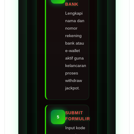
BANK
Lengkapi
nama dan
nomor
rekening
bank atau
e-wallet
aktif guna
kelancaran
proses
withdraw
jackpot.
SUBMIT
5
FORMULIR
Input kode