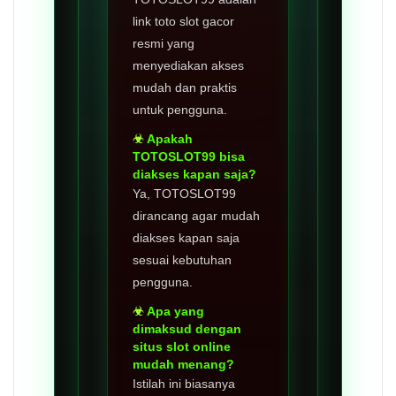
link toto slot gacor
resmi yang
menyediakan akses
mudah dan praktis
untuk pengguna.
Apakah
TOTOSLOT99 bisa
diakses kapan saja?
Ya, TOTOSLOT99
dirancang agar mudah
diakses kapan saja
sesuai kebutuhan
pengguna.
Apa yang
dimaksud dengan
situs slot online
mudah menang?
Istilah ini biasanya