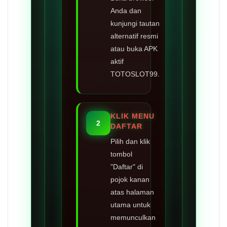
Anda dan
kunjungi tautan
alternatif resmi
atau buka APK
aktif
TOTOSLOT99.
KLIK MENU
2
DAFTAR
Pilih dan klik
tombol
"Daftar" di
pojok kanan
atas halaman
utama untuk
memunculkan