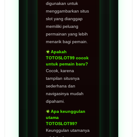
digunakan untuk
menggambarkan situs
slot yang dianggap
memiliki peluang
permainan yang lebih
menarik bagi pemain.
Apakah
TOTOSLOT99 cocok
untuk pemain baru?
Cocok, karena
tampilan situsnya
sederhana dan
navigasinya mudah
dipahami.
Apa keunggulan
utama
TOTOSLOT99?
Keunggulan utamanya