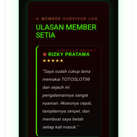
ULASAN MEMBER
SETIA
RIZKY PRATAMA
★★★★★
"Saya sudah cukup lama
memakai TOTOSLOT99
dan sejauh ini
pengalamannya sangat
nyaman. Aksesnya cepat,
tampilannya simpel, dan
membuat saya betah
setiap kali masuk."