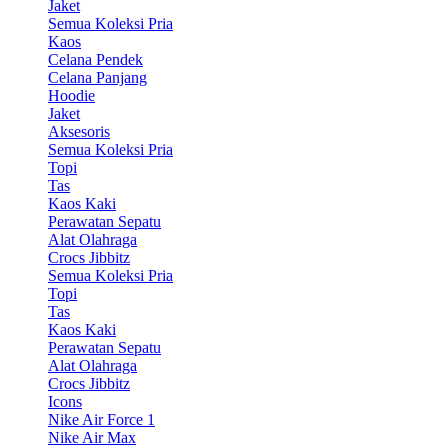
Jaket
Semua Koleksi Pria
Kaos
Celana Pendek
Celana Panjang
Hoodie
Jaket
Aksesoris
Semua Koleksi Pria
Topi
Tas
Kaos Kaki
Perawatan Sepatu
Alat Olahraga
Crocs Jibbitz
Semua Koleksi Pria
Topi
Tas
Kaos Kaki
Perawatan Sepatu
Alat Olahraga
Crocs Jibbitz
Icons
Nike Air Force 1
Nike Air Max