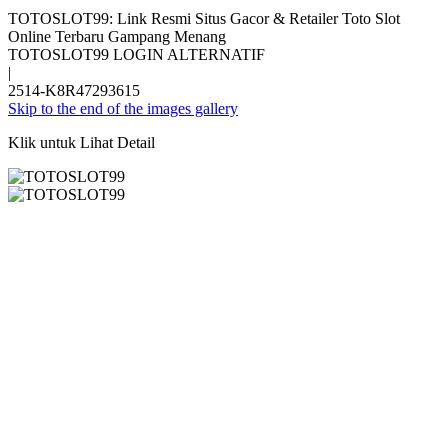
TOTOSLOT99: Link Resmi Situs Gacor & Retailer Toto Slot
Online Terbaru Gampang Menang
TOTOSLOT99 LOGIN ALTERNATIF
|
2514-K8R47293615
Skip to the end of the images gallery
Klik untuk Lihat Detail