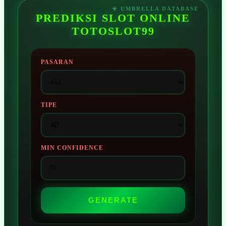
PREDIKSI SLOT ONLINE
TOTOSLOT99
PASARAN
TIPE
MIN CONFIDENCE
GENERATE