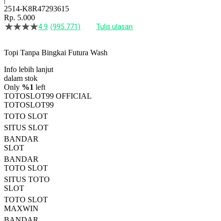
2514-K8R47293615
Rp. 5.000
4.9
(995.771)
Tulis ulasan
4.5
dari
5
Topi Tanpa Bingkai Futura Wash
bintang,
nilai
Info lebih lanjut
rating
rata-
dalam stok
rata.
Only
%1
left
Read
TOTOSLOT99 OFFICIAL
13
TOTOSLOT99
Reviews.
TOTO SLOT
Tautan
halaman
SITUS SLOT
yang
BANDAR
sama.
SLOT
BANDAR
TOTO SLOT
SITUS TOTO
SLOT
TOTO SLOT
MAXWIN
BANDAR