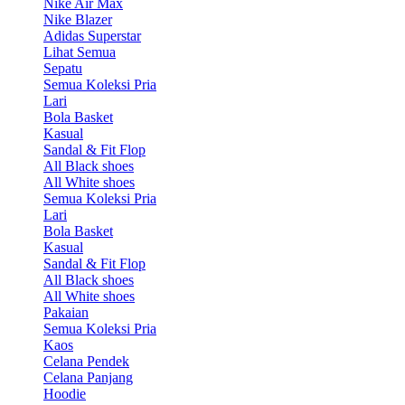
Nike Air Max
Nike Blazer
Adidas Superstar
Lihat Semua
Sepatu
Semua Koleksi Pria
Lari
Bola Basket
Kasual
Sandal & Fit Flop
All Black shoes
All White shoes
Semua Koleksi Pria
Lari
Bola Basket
Kasual
Sandal & Fit Flop
All Black shoes
All White shoes
Pakaian
Semua Koleksi Pria
Kaos
Celana Pendek
Celana Panjang
Hoodie