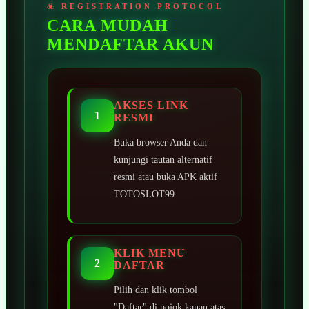
CARA MUDAH
MENDAFTAR AKUN
AKSES LINK
1
RESMI
Buka browser Anda dan
kunjungi tautan alternatif
resmi atau buka APK aktif
TOTOSLOT99.
KLIK MENU
2
DAFTAR
Pilih dan klik tombol
"Daftar" di pojok kanan atas