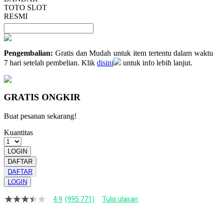
TOTO SLOT
RESMI
Pengembalian:
Gratis dan Mudah untuk item tertentu dalam waktu
7 hari setelah pembelian. Klik
disini
untuk info lebih lanjut.
GRATIS ONGKIR
Buat pesanan sekarang!
Kuantitas
LOGIN
DAFTAR
DAFTAR
LOGIN
4.9
(995.771)
Tulis ulasan
4.9
dari