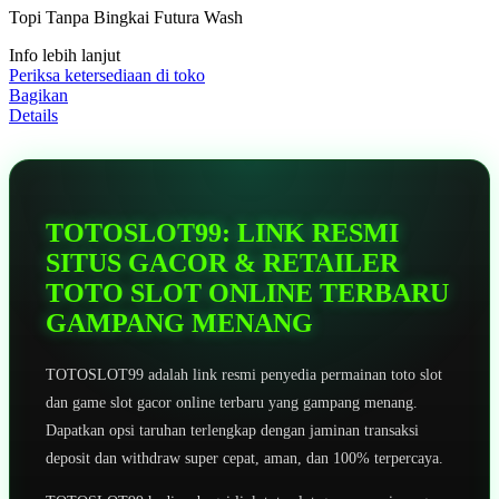
5
Topi Tanpa Bingkai Futura Wash
bintang,
nilai
Info lebih lanjut
rating
rata-
Periksa ketersediaan di toko
rata.
Bagikan
Read
Details
13
Reviews.
Tautan
halaman
yang
sama.
TOTOSLOT99: LINK RESMI
SITUS GACOR & RETAILER
TOTO SLOT ONLINE TERBARU
GAMPANG MENANG
TOTOSLOT99 adalah link resmi penyedia permainan toto slot
dan game slot gacor online terbaru yang gampang menang.
Dapatkan opsi taruhan terlengkap dengan jaminan transaksi
deposit dan withdraw super cepat, aman, dan 100% terpercaya.