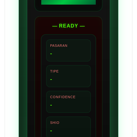
— READY —
PASARAN
-
TIPE
-
CONFIDENCE
-
SHIO
-