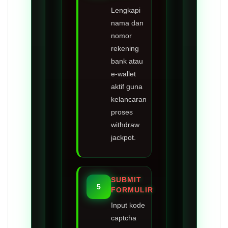
Lengkapi
nama dan
nomor
rekening
bank atau
e-wallet
aktif guna
kelancaran
proses
withdraw
jackpot.
SUBMIT
5
FORMULIR
Input kode
captcha