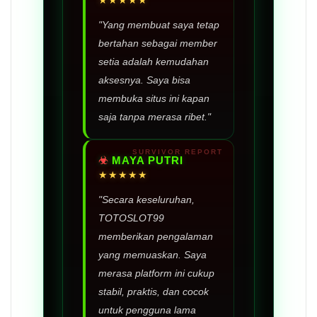
★★★★★
"Yang membuat saya tetap
bertahan sebagai member
setia adalah kemudahan
aksesnya. Saya bisa
membuka situs ini kapan
saja tanpa merasa ribet."
MAYA PUTRI
★★★★★
"Secara keseluruhan,
TOTOSLOT99
memberikan pengalaman
yang memuaskan. Saya
merasa platform ini cukup
stabil, praktis, dan cocok
untuk pengguna lama