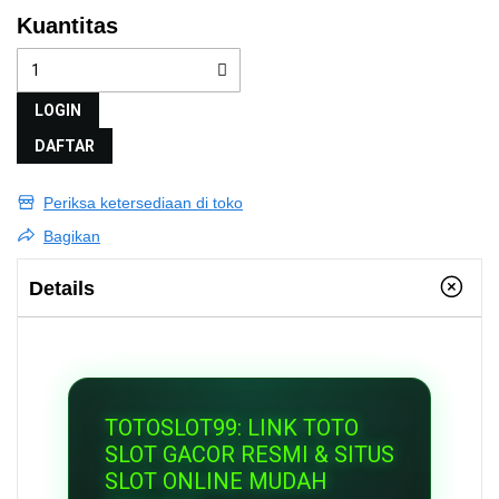
Kuantitas
LOGIN
DAFTAR
Periksa ketersediaan di toko
Bagikan
Details
TOTOSLOT99: LINK TOTO
SLOT GACOR RESMI & SITUS
SLOT ONLINE MUDAH