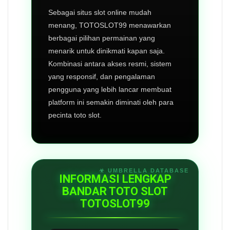
Sebagai situs slot online mudah
menang, TOTOSLOT99 menawarkan
berbagai pilihan permainan yang
menarik untuk dinikmati kapan saja.
Kombinasi antara akses resmi, sistem
yang responsif, dan pengalaman
pengguna yang lebih lancar membuat
platform ini semakin diminati oleh para
pecinta toto slot.
INFORMASI LENGKAP
BANDAR TOTO SLOT
TOTOSLOT99