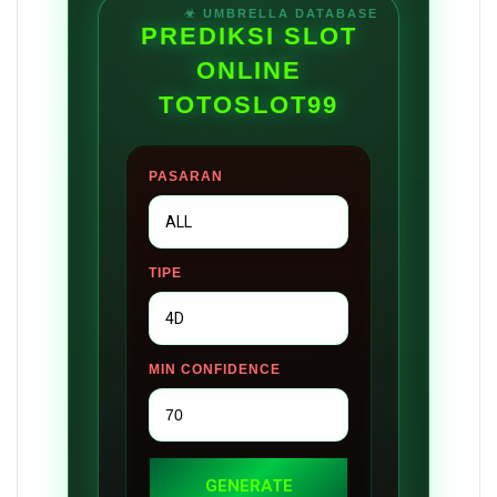
PREDIKSI SLOT
ONLINE
TOTOSLOT99
PASARAN
TIPE
MIN CONFIDENCE
GENERATE