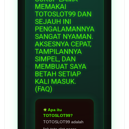
MEMAKAI
TOTOSLOT99 DAN
SEJAUH INI
PENGALAMANNYA
SANGAT NYAMAN.
AKSESNYA CEPAT,
TAMPILANNYA
SIMPEL, DAN
MEMBUAT SAYA
BETAH SETIAP
KALI MASUK.
(FAQ)
Apa itu
TOTOSLOT99?
TOTOSLOT99 adalah