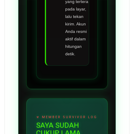
yang tertera
pada layar,
lalu tekan
kirim. Akun
Anda resmi
aktif dalam
hitungan
detik.
SAYA SUDAH
CUKUP LAMA