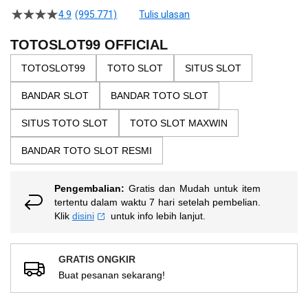
beginning
4.9
(995.771)
Tulis ulasan
4.5
of
dari
the
5
TOTOSLOT99 OFFICIAL
bintang,
images
nilai
TOTOSLOT99
TOTO SLOT
SITUS SLOT
gallery
rating
rata-
BANDAR SLOT
BANDAR TOTO SLOT
rata.
Read
13
SITUS TOTO SLOT
TOTO SLOT MAXWIN
Reviews.
Tautan
BANDAR TOTO SLOT RESMI
halaman
yang
sama.
Pengembalian:
Gratis dan Mudah untuk item
tertentu dalam waktu 7 hari setelah pembelian.
Klik
disini
untuk info lebih lanjut.
GRATIS ONGKIR
Buat pesanan sekarang!