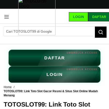
G
r
LOGIN
DAFTAR
a
t
i
s
O
n
g
k
i
DAFTAR
r
s
e
LOGIN
-
I
n
Home
d
TOTOSLOT99: Link Toto Slot Gacor Resmi & Situs Slot Online Mudah
Menang
o
n
TOTOSLOT99: Link Toto Slot
e