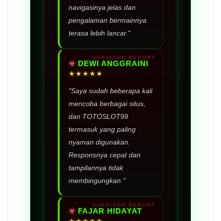
navigasinya jelas dan
pengalaman bermainnya
terasa lebih lancar."
DEWI ANGGRAINI
★★★★★
"Saya sudah beberapa kali
mencoba berbagai situs,
dan TOTOSLOT99
termasuk yang paling
nyaman digunakan.
Responsnya cepat dan
tampilannya tidak
membingungkan."
FAJAR HIDAYAT