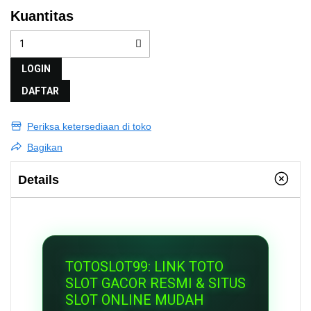
Kuantitas
LOGIN
DAFTAR
Periksa ketersediaan di toko
Bagikan
Details
TOTOSLOT99: LINK TOTO
SLOT GACOR RESMI & SITUS
SLOT ONLINE MUDAH