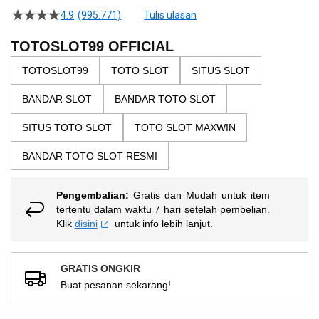
beginning
4.9
(995.771)
Tulis ulasan
4.5
of
dari
the
5
TOTOSLOT99 OFFICIAL
bintang,
images
nilai
TOTOSLOT99
TOTO SLOT
SITUS SLOT
gallery
rating
rata-
BANDAR SLOT
BANDAR TOTO SLOT
rata.
Read
13
SITUS TOTO SLOT
TOTO SLOT MAXWIN
Reviews.
Tautan
BANDAR TOTO SLOT RESMI
halaman
yang
sama.
Pengembalian:
Gratis dan Mudah untuk item
tertentu dalam waktu 7 hari setelah pembelian.
Klik
disini
untuk info lebih lanjut.
GRATIS ONGKIR
Buat pesanan sekarang!