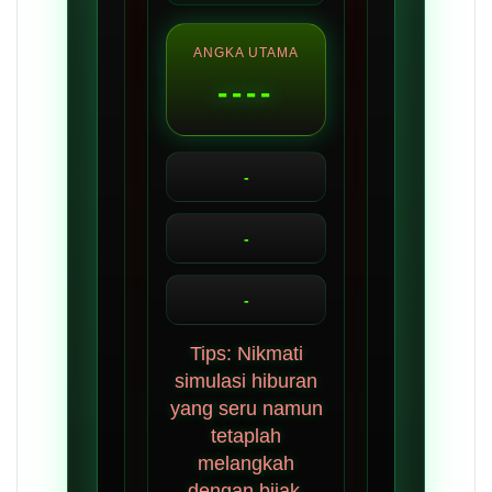
ANGKA UTAMA
----
-
-
-
Tips: Nikmati
simulasi hiburan
yang seru namun
tetaplah
melangkah
dengan bijak.