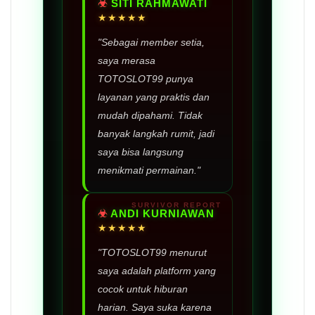
SITI RAHMAWATI
★★★★★
"Sebagai member setia,
saya merasa
TOTOSLOT99 punya
layanan yang praktis dan
mudah dipahami. Tidak
banyak langkah rumit, jadi
saya bisa langsung
menikmati permainan."
ANDI KURNIAWAN
★★★★★
"TOTOSLOT99 menurut
saya adalah platform yang
cocok untuk hiburan
harian. Saya suka karena