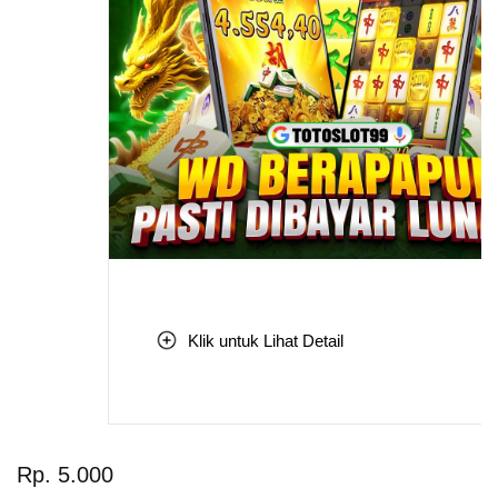
Klik untuk Lihat Detail
Skip
to
Rp. 5.000
the