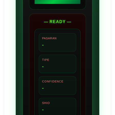
— READY —
PASARAN
-
TIPE
-
CONFIDENCE
-
SHIO
-