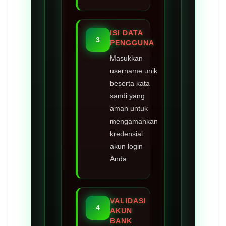
ISI DATA
3
PENGGUNA
Masukkan
username unik
beserta kata
sandi yang
aman untuk
mengamankan
kredensial
akun login
Anda.
VALIDASI
4
AKUN
BANK