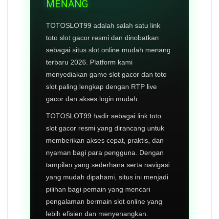
MENANG
TOTOSLOT99 adalah salah satu link
toto slot gacor resmi dan dinobatkan
sebagai situs slot online mudah menang
terbaru 2026. Platform kami
menyediakan game slot gacor dan toto
slot paling lengkap dengan RTP live
gacor dan akses login mudah.
TOTOSLOT99 hadir sebagai link toto
slot gacor resmi yang dirancang untuk
memberikan akses cepat, praktis, dan
nyaman bagi para pengguna. Dengan
tampilan yang sederhana serta navigasi
yang mudah dipahami, situs ini menjadi
pilihan bagi pemain yang mencari
pengalaman bermain slot online yang
lebih efisien dan menyenangkan.