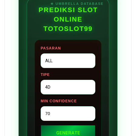
PREDIKSI SLOT
ONLINE
TOTOSLOT99
PASARAN
TIPE
MIN CONFIDENCE
GENERATE