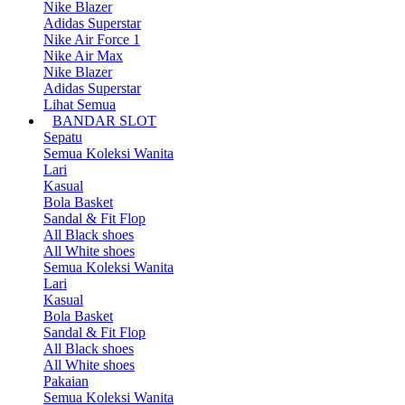
Nike Blazer
Adidas Superstar
Nike Air Force 1
Nike Air Max
Nike Blazer
Adidas Superstar
Lihat Semua
BANDAR SLOT
Sepatu
Semua Koleksi Wanita
Lari
Kasual
Bola Basket
Sandal & Fit Flop
All Black shoes
All White shoes
Semua Koleksi Wanita
Lari
Kasual
Bola Basket
Sandal & Fit Flop
All Black shoes
All White shoes
Pakaian
Semua Koleksi Wanita