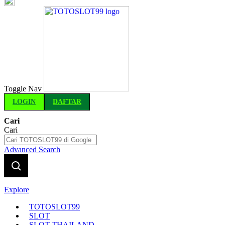
Indonesia
Toggle Nav
LOGIN
DAFTAR
Cari
Cari
Advanced Search
Explore
TOTOSLOT99
SLOT
SLOT THAILAND