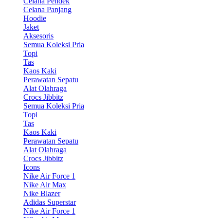
Celana Pendek
Celana Panjang
Hoodie
Jaket
Aksesoris
Semua Koleksi Pria
Topi
Tas
Kaos Kaki
Perawatan Sepatu
Alat Olahraga
Crocs Jibbitz
Semua Koleksi Pria
Topi
Tas
Kaos Kaki
Perawatan Sepatu
Alat Olahraga
Crocs Jibbitz
Icons
Nike Air Force 1
Nike Air Max
Nike Blazer
Adidas Superstar
Nike Air Force 1