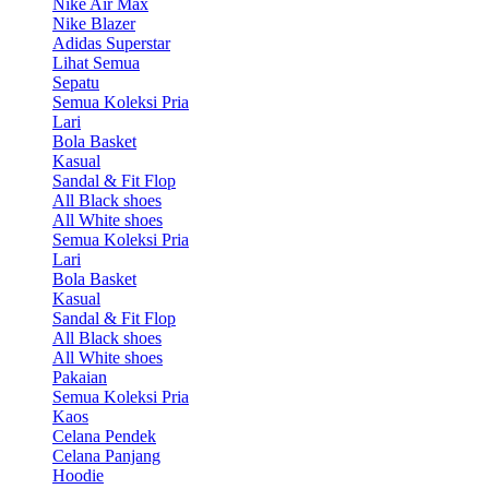
Nike Air Max
Nike Blazer
Adidas Superstar
Lihat Semua
Sepatu
Semua Koleksi Pria
Lari
Bola Basket
Kasual
Sandal & Fit Flop
All Black shoes
All White shoes
Semua Koleksi Pria
Lari
Bola Basket
Kasual
Sandal & Fit Flop
All Black shoes
All White shoes
Pakaian
Semua Koleksi Pria
Kaos
Celana Pendek
Celana Panjang
Hoodie