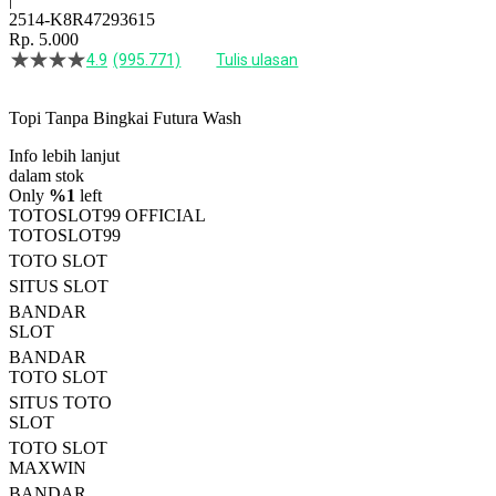
2514-K8R47293615
Rp. 5.000
4.9
(995.771)
Tulis ulasan
4.5
dari
5
Topi Tanpa Bingkai Futura Wash
bintang,
nilai
Info lebih lanjut
rating
rata-
dalam stok
rata.
Only
%1
left
Read
TOTOSLOT99 OFFICIAL
13
TOTOSLOT99
Reviews.
TOTO SLOT
Tautan
halaman
SITUS SLOT
yang
BANDAR
sama.
SLOT
BANDAR
TOTO SLOT
SITUS TOTO
SLOT
TOTO SLOT
MAXWIN
BANDAR