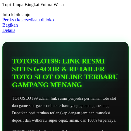
5
Topi Tanpa Bingkai Futura Wash
bintang,
nilai
Info lebih lanjut
rating
rata-
Periksa ketersediaan di toko
rata.
Bagikan
Read
Details
13
Reviews.
Tautan
halaman
yang
sama.
TOTOSLOT99: LINK RESMI
SITUS GACOR & RETAILER
TOTO SLOT ONLINE TERBARU
GAMPANG MENANG
TOTOSLOT99 adalah link resmi penyedia permainan toto slot
dan game slot gacor online terbaru yang gampang menang.
Dapatkan opsi taruhan terlengkap dengan jaminan transaksi
deposit dan withdraw super cepat, aman, dan 100% terpercaya.