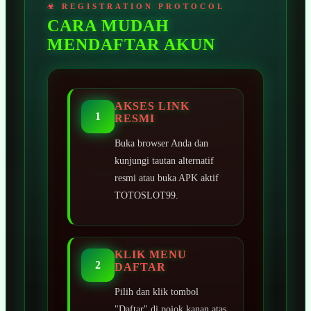
CARA MUDAH
MENDAFTAR AKUN
AKSES LINK
1
RESMI
Buka browser Anda dan
kunjungi tautan alternatif
resmi atau buka APK aktif
TOTOSLOT99.
KLIK MENU
2
DAFTAR
Pilih dan klik tombol
"Daftar" di pojok kanan atas