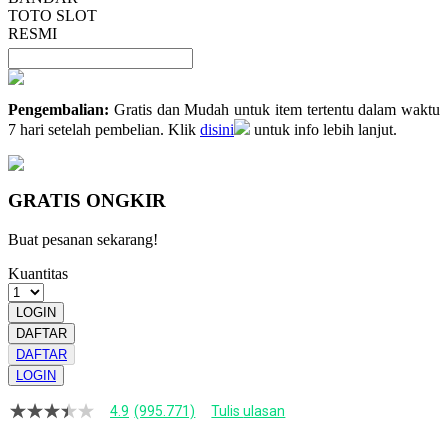
TOTO SLOT
RESMI
Pengembalian:
Gratis dan Mudah untuk item tertentu dalam waktu
7 hari setelah pembelian. Klik
disini
untuk info lebih lanjut.
GRATIS ONGKIR
Buat pesanan sekarang!
Kuantitas
LOGIN
DAFTAR
DAFTAR
LOGIN
4.9
(995.771)
Tulis ulasan
4.9
dari