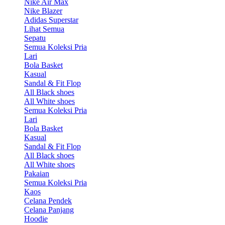
Nike Air Max
Nike Blazer
Adidas Superstar
Lihat Semua
Sepatu
Semua Koleksi Pria
Lari
Bola Basket
Kasual
Sandal & Fit Flop
All Black shoes
All White shoes
Semua Koleksi Pria
Lari
Bola Basket
Kasual
Sandal & Fit Flop
All Black shoes
All White shoes
Pakaian
Semua Koleksi Pria
Kaos
Celana Pendek
Celana Panjang
Hoodie