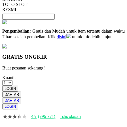
TOTO SLOT
RESMI
Pengembalian:
Gratis dan Mudah untuk item tertentu dalam waktu
7 hari setelah pembelian. Klik
disini
untuk info lebih lanjut.
GRATIS ONGKIR
Buat pesanan sekarang!
Kuantitas
LOGIN
DAFTAR
DAFTAR
LOGIN
4.9
(995.771)
Tulis ulasan
4.9
dari