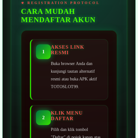
CARA MUDAH
MENDAFTAR AKUN
AKSES LINK
1
RESMI
Buka browser Anda dan
kunjungi tautan alternatif
resmi atau buka APK aktif
TOTOSLOT99.
KLIK MENU
2
DAFTAR
Pilih dan klik tombol
"Daftar" di pojok kanan atas