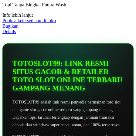
5
Topi Tanpa Bingkai Futura Wash
bintang,
nilai
Info lebih lanjut
rating
rata-
Periksa ketersediaan di toko
rata.
Bagikan
Read
Details
13
Reviews.
Tautan
halaman
yang
sama.
TOTOSLOT99: LINK RESMI
SITUS GACOR & RETAILER
TOTO SLOT ONLINE TERBARU
GAMPANG MENANG
TOTOSLOT99 adalah link resmi penyedia permainan toto slot
dan game slot gacor online terbaru yang gampang menang.
Dapatkan opsi taruhan terlengkap dengan jaminan transaksi
deposit dan withdraw super cepat, aman, dan 100% terpercaya.