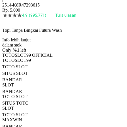
2514-K8R47293615
Rp. 5.000
4.9
(995.771)
Tulis ulasan
4.5
dari
5
Topi Tanpa Bingkai Futura Wash
bintang,
nilai
Info lebih lanjut
rating
rata-
dalam stok
rata.
Only
%1
left
Read
TOTOSLOT99 OFFICIAL
13
TOTOSLOT99
Reviews.
TOTO SLOT
Tautan
halaman
SITUS SLOT
yang
BANDAR
sama.
SLOT
BANDAR
TOTO SLOT
SITUS TOTO
SLOT
TOTO SLOT
MAXWIN
BANDAR