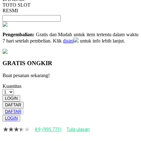
TOTO SLOT
RESMI
Pengembalian:
Gratis dan Mudah untuk item tertentu dalam waktu
7 hari setelah pembelian. Klik
disini
untuk info lebih lanjut.
GRATIS ONGKIR
Buat pesanan sekarang!
Kuantitas
LOGIN
DAFTAR
DAFTAR
LOGIN
4.9
(995.771)
Tulis ulasan
4.9
dari