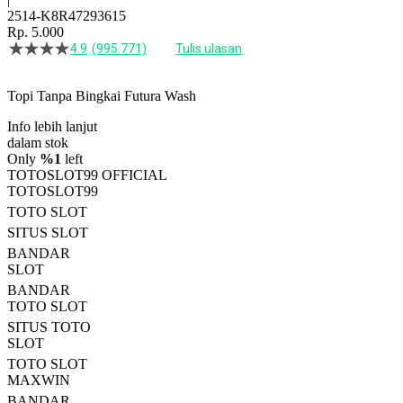
2514-K8R47293615
Rp. 5.000
4.9
(995.771)
Tulis ulasan
4.5
dari
5
Topi Tanpa Bingkai Futura Wash
bintang,
nilai
Info lebih lanjut
rating
rata-
dalam stok
rata.
Only
%1
left
Read
TOTOSLOT99 OFFICIAL
13
TOTOSLOT99
Reviews.
TOTO SLOT
Tautan
halaman
SITUS SLOT
yang
BANDAR
sama.
SLOT
BANDAR
TOTO SLOT
SITUS TOTO
SLOT
TOTO SLOT
MAXWIN
BANDAR