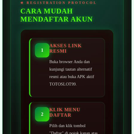
CARA MUDAH
MENDAFTAR AKUN
AKSES LINK
1
RESMI
Buka browser Anda dan
kunjungi tautan alternatif
resmi atau buka APK aktif
TOTOSLOT99.
KLIK MENU
2
DAFTAR
Pilih dan klik tombol
"Daftar" di pojok kanan atas