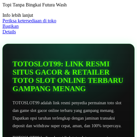
5
Topi Tanpa Bingkai Futura Wash
bintang,
nilai
Info lebih lanjut
rating
rata-
Periksa ketersediaan di toko
rata.
Bagikan
Read
Details
13
Reviews.
Tautan
halaman
yang
sama.
TOTOSLOT99: LINK RESMI
SITUS GACOR & RETAILER
TOTO SLOT ONLINE TERBARU
GAMPANG MENANG
TOTOSLOT99 adalah link resmi penyedia permainan toto slot
dan game slot gacor online terbaru yang gampang menang.
Dapatkan opsi taruhan terlengkap dengan jaminan transaksi
deposit dan withdraw super cepat, aman, dan 100% terpercaya.