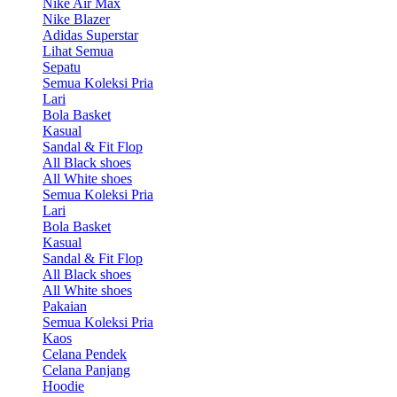
Nike Air Max
Nike Blazer
Adidas Superstar
Lihat Semua
Sepatu
Semua Koleksi Pria
Lari
Bola Basket
Kasual
Sandal & Fit Flop
All Black shoes
All White shoes
Semua Koleksi Pria
Lari
Bola Basket
Kasual
Sandal & Fit Flop
All Black shoes
All White shoes
Pakaian
Semua Koleksi Pria
Kaos
Celana Pendek
Celana Panjang
Hoodie