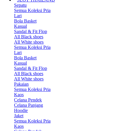
Sepatu
Semua Koleksi Pria
Lari
Bola Basket
Kasual
Sandal & Fit Flop
All Black shoes
All White shoes
Semua Koleksi Pria
Lari
Bola Basket
Kasual
Sandal & Fit Flop
All Black shoes
All White shoes
Pakaian
Semua Koleksi Pria
Kaos
Celana Pendek
Celana Panjang
Hoodie
Jaket
Semua Koleksi Pria
Kaos