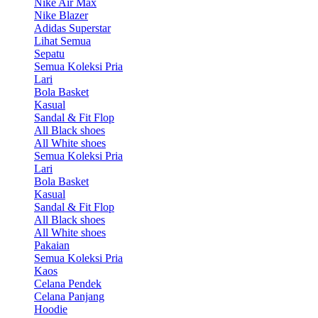
Nike Air Max
Nike Blazer
Adidas Superstar
Lihat Semua
Sepatu
Semua Koleksi Pria
Lari
Bola Basket
Kasual
Sandal & Fit Flop
All Black shoes
All White shoes
Semua Koleksi Pria
Lari
Bola Basket
Kasual
Sandal & Fit Flop
All Black shoes
All White shoes
Pakaian
Semua Koleksi Pria
Kaos
Celana Pendek
Celana Panjang
Hoodie