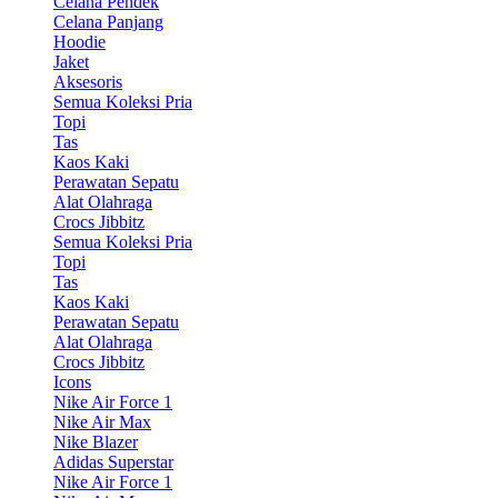
Celana Pendek
Celana Panjang
Hoodie
Jaket
Aksesoris
Semua Koleksi Pria
Topi
Tas
Kaos Kaki
Perawatan Sepatu
Alat Olahraga
Crocs Jibbitz
Semua Koleksi Pria
Topi
Tas
Kaos Kaki
Perawatan Sepatu
Alat Olahraga
Crocs Jibbitz
Icons
Nike Air Force 1
Nike Air Max
Nike Blazer
Adidas Superstar
Nike Air Force 1