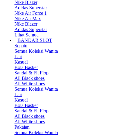
Nike Blazer
Adidas Superstar
Nike Air Force 1
Nike Air Max
Nike Blazer
Adidas Superstar
Lihat Semua
BANDAR SLOT
Sepatu
Semua Koleksi Wanita
Lari
Kasual
Bola Basket
Sandal & Fit Flop
All Black shoes
All White shoes
Semua Koleksi Wanita
Lari
Kasual
Bola Basket
Sandal & Fit Flop
All Black shoes
All White shoes
Pakaian
Semua Koleksi Wanita