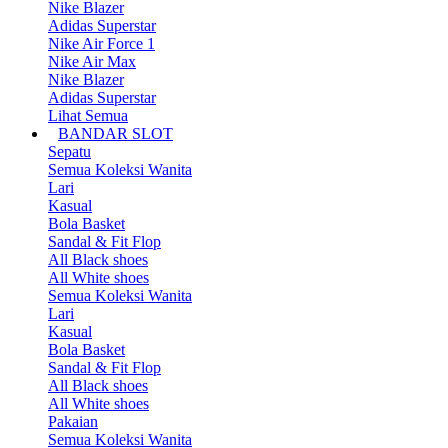
Nike Blazer
Adidas Superstar
Nike Air Force 1
Nike Air Max
Nike Blazer
Adidas Superstar
Lihat Semua
BANDAR SLOT
Sepatu
Semua Koleksi Wanita
Lari
Kasual
Bola Basket
Sandal & Fit Flop
All Black shoes
All White shoes
Semua Koleksi Wanita
Lari
Kasual
Bola Basket
Sandal & Fit Flop
All Black shoes
All White shoes
Pakaian
Semua Koleksi Wanita