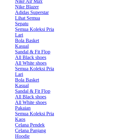
Nike Air Max
Nike Blazer
Adidas Superstar
Lihat Semua
Sepatu
Semua Koleksi Pria
Lari
Bola Basket
Kasual
Sandal & Fit Flop
All Black shoes
All White shoes
Semua Koleksi Pria
Lari
Bola Basket
Kasual
Sandal & Fit Flop
All Black shoes
All White shoes
Pakaian
Semua Koleksi Pria
Kaos
Celana Pendek
Celana Panjang
Hoodie