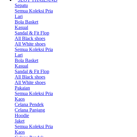
Sepatu
Semua Koleksi Pria
Lari
Bola Basket
Kasual
Sandal & Fit Flop
All Black shoes
All White shoes
Semua Koleksi Pria
Lari
Bola Basket
Kasual
Sandal & Fit Flop
All Black shoes
All White shoes
Pakaian
Semua Koleksi Pria
Kaos
Celana Pendek
Celana Panjang
Hoodie
Jaket
Semua Koleksi Pria
Kaos