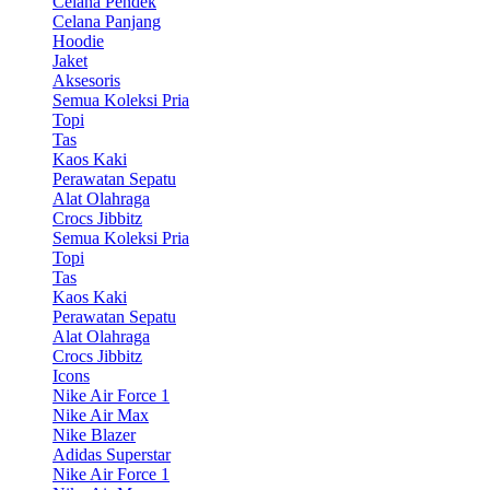
Celana Pendek
Celana Panjang
Hoodie
Jaket
Aksesoris
Semua Koleksi Pria
Topi
Tas
Kaos Kaki
Perawatan Sepatu
Alat Olahraga
Crocs Jibbitz
Semua Koleksi Pria
Topi
Tas
Kaos Kaki
Perawatan Sepatu
Alat Olahraga
Crocs Jibbitz
Icons
Nike Air Force 1
Nike Air Max
Nike Blazer
Adidas Superstar
Nike Air Force 1