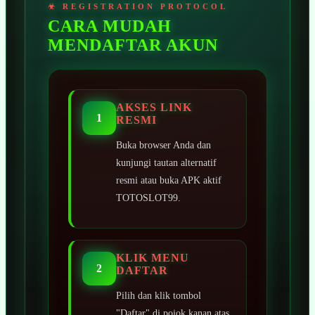
CARA MUDAH
MENDAFTAR AKUN
AKSES LINK
1
RESMI
Buka browser Anda dan
kunjungi tautan alternatif
resmi atau buka APK aktif
TOTOSLOT99.
KLIK MENU
2
DAFTAR
Pilih dan klik tombol
"Daftar" di pojok kanan atas