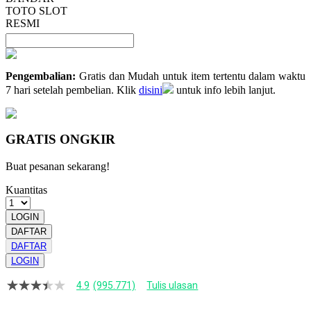
TOTO SLOT
RESMI
Pengembalian:
Gratis dan Mudah untuk item tertentu dalam waktu
7 hari setelah pembelian. Klik
disini
untuk info lebih lanjut.
GRATIS ONGKIR
Buat pesanan sekarang!
Kuantitas
LOGIN
DAFTAR
DAFTAR
LOGIN
4.9
(995.771)
Tulis ulasan
4.9
dari