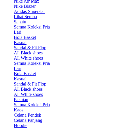
Nike Air Max
Nike Blazer
Adidas Superstar
Lihat Semua
Sepatu
Semua Koleksi Pria
Lari
Bola Basket
Kasual
Sandal & Fit Flop
All Black shoes
All White shoes
Semua Koleksi Pria
Lari
Bola Basket
Kasual
Sandal & Fit Flop
All Black shoes
All White shoes
Pakaian
Semua Koleksi Pria
Kaos
Celana Pendek
Celana Panjang
Hoodie