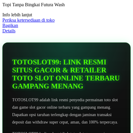
5
Topi Tanpa Bingkai Futura Wash
bintang,
nilai
Info lebih lanjut
rating
rata-
Periksa ketersediaan di toko
rata.
Bagikan
Read
Details
13
Reviews.
Tautan
halaman
yang
sama.
TOTOSLOT99: LINK RESMI
SITUS GACOR & RETAILER
TOTO SLOT ONLINE TERBARU
GAMPANG MENANG
TOTOSLOT99 adalah link resmi penyedia permainan toto slot
dan game slot gacor online terbaru yang gampang menang.
Dapatkan opsi taruhan terlengkap dengan jaminan transaksi
deposit dan withdraw super cepat, aman, dan 100% terpercaya.