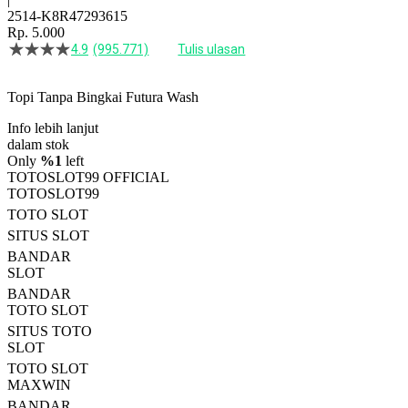
2514-K8R47293615
Rp. 5.000
4.9
(995.771)
Tulis ulasan
4.5
dari
5
Topi Tanpa Bingkai Futura Wash
bintang,
nilai
Info lebih lanjut
rating
rata-
dalam stok
rata.
Only
%1
left
Read
TOTOSLOT99 OFFICIAL
13
TOTOSLOT99
Reviews.
TOTO SLOT
Tautan
halaman
SITUS SLOT
yang
BANDAR
sama.
SLOT
BANDAR
TOTO SLOT
SITUS TOTO
SLOT
TOTO SLOT
MAXWIN
BANDAR