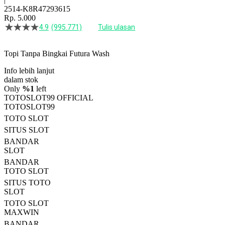
2514-K8R47293615
Rp. 5.000
4.9
(995.771)
Tulis ulasan
4.5
dari
5
Topi Tanpa Bingkai Futura Wash
bintang,
nilai
Info lebih lanjut
rating
rata-
dalam stok
rata.
Only
%1
left
Read
TOTOSLOT99 OFFICIAL
13
TOTOSLOT99
Reviews.
TOTO SLOT
Tautan
halaman
SITUS SLOT
yang
BANDAR
sama.
SLOT
BANDAR
TOTO SLOT
SITUS TOTO
SLOT
TOTO SLOT
MAXWIN
BANDAR