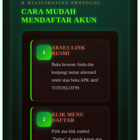
CARA MUDAH
MENDAFTAR AKUN
AKSES LINK
1
RESMI
Buka browser Anda dan
kunjungi tautan alternatif
resmi atau buka APK aktif
TOTOSLOT99.
KLIK MENU
2
DAFTAR
Pilih dan klik tombol
"Daftar" di pojok kanan atas