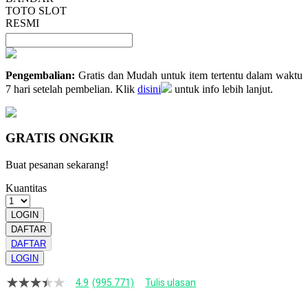
TOTO SLOT
RESMI
Pengembalian:
Gratis dan Mudah untuk item tertentu dalam waktu
7 hari setelah pembelian. Klik
disini
untuk info lebih lanjut.
GRATIS ONGKIR
Buat pesanan sekarang!
Kuantitas
LOGIN
DAFTAR
DAFTAR
LOGIN
4.9
(995.771)
Tulis ulasan
4.9
dari