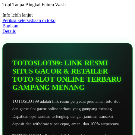
5
Topi Tanpa Bingkai Futura Wash
bintang,
nilai
Info lebih lanjut
rating
rata-
Periksa ketersediaan di toko
rata.
Bagikan
Read
Details
13
Reviews.
Tautan
halaman
yang
sama.
TOTOSLOT99: LINK RESMI
SITUS GACOR & RETAILER
TOTO SLOT ONLINE TERBARU
GAMPANG MENANG
TOTOSLOT99 adalah link resmi penyedia permainan toto slot
dan game slot gacor online terbaru yang gampang menang.
Dapatkan opsi taruhan terlengkap dengan jaminan transaksi
deposit dan withdraw super cepat, aman, dan 100% terpercaya.