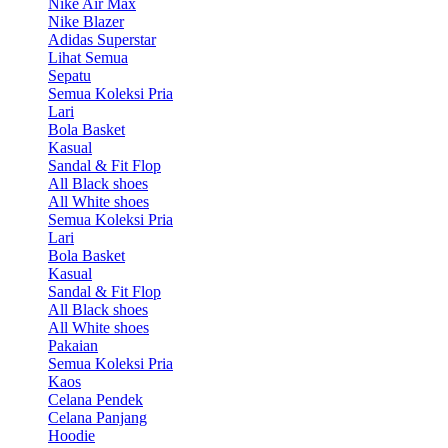
Nike Air Max
Nike Blazer
Adidas Superstar
Lihat Semua
Sepatu
Semua Koleksi Pria
Lari
Bola Basket
Kasual
Sandal & Fit Flop
All Black shoes
All White shoes
Semua Koleksi Pria
Lari
Bola Basket
Kasual
Sandal & Fit Flop
All Black shoes
All White shoes
Pakaian
Semua Koleksi Pria
Kaos
Celana Pendek
Celana Panjang
Hoodie