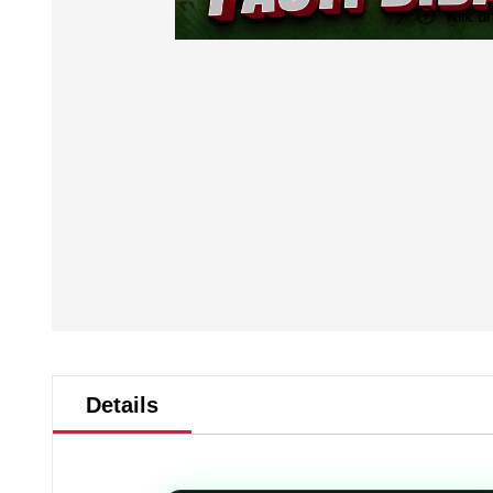
Klik u
Skip
to
the
beginning
of
the
images
gallery
Details