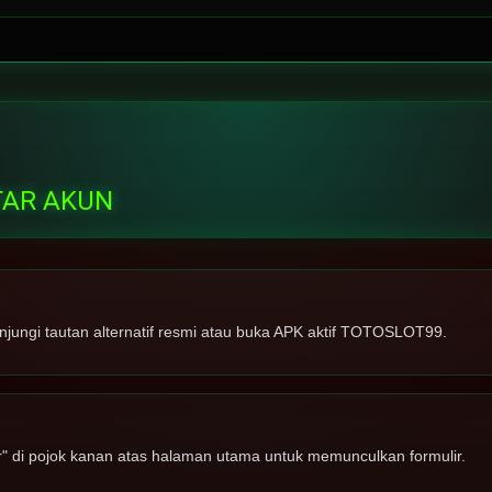
AR AKUN
jungi tautan alternatif resmi atau buka APK aktif TOTOSLOT99.
tar" di pojok kanan atas halaman utama untuk memunculkan formulir.