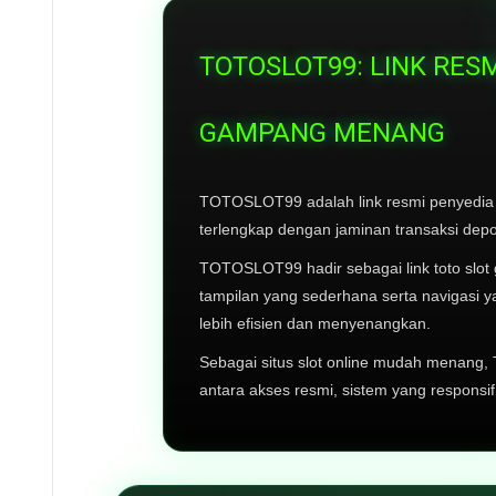
TOTOSLOT99: LINK RES
GAMPANG MENANG
TOTOSLOT99 adalah link resmi penyedia p
terlengkap dengan jaminan transaksi depo
TOTOSLOT99 hadir sebagai link toto slot
tampilan yang sederhana serta navigasi y
lebih efisien dan menyenangkan.
Sebagai situs slot online mudah menang
antara akses resmi, sistem yang responsif