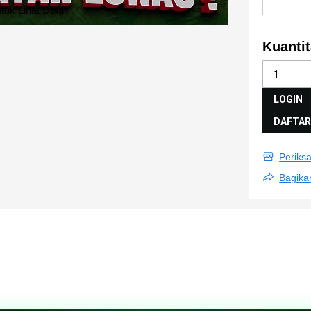
ntuk Lihat Detail
Kuanti
LOGIN
DAFTA
Periksa
Bagika