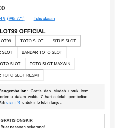
00
4.9
(995.771)
Tulis ulasan
LOT99 OFFICIAL
LOT99
TOTO SLOT
SITUS SLOT
 SLOT
BANDAR TOTO SLOT
TOTO SLOT
TOTO SLOT MAXWIN
 TOTO SLOT RESMI
Pengembalian:
Gratis dan Mudah untuk item
tertentu dalam waktu 7 hari setelah pembelian.
Klik
disini
untuk info lebih lanjut.
GRATIS ONGKIR
Buat pesanan sekarang!