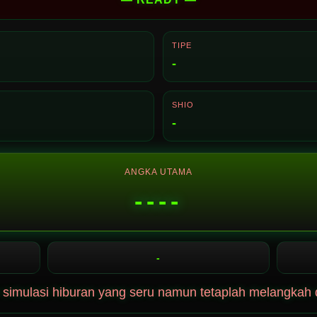
TIPE
-
SHIO
-
ANGKA UTAMA
----
-
i simulasi hiburan yang seru namun tetaplah melangkah 