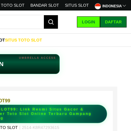
TOTO SLOT
BANDAR SLOT
SITUS SLOT
INDONESIA
LOGIN
DAFTAR
LOT
SITUS TOTO SLOT
N
OT99
LOT99: Link Resmi Situs Gacor &
ler Toto Slot Online Terbaru Gampang
ng
|
OTO SLOT
2514-K8R47293615