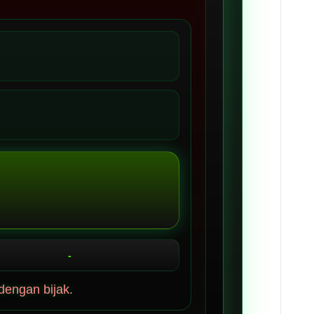
-
dengan bijak.