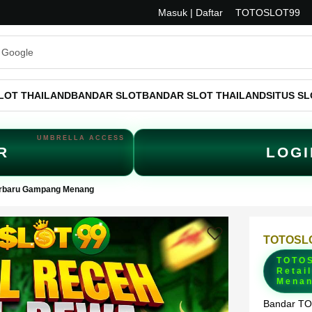
Masuk | Daftar
TOTOSLOT99
LOT THAILAND
BANDAR SLOT
BANDAR SLOT THAILAND
SITUS S
R
LOGI
 Terbaru Gampang Menang
TOTOSL
TOTOS
Retai
Mena
Bandar T