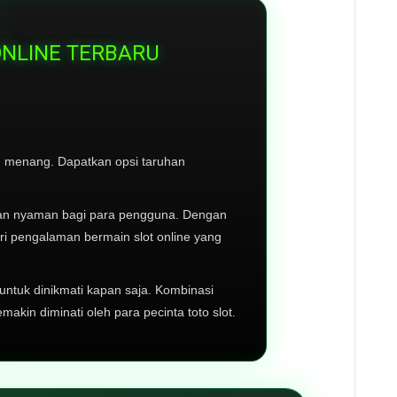
 ONLINE TERBARU
g menang. Dapatkan opsi taruhan
 dan nyaman bagi para pengguna. Dengan
ri pengalaman bermain slot online yang
ntuk dinikmati kapan saja. Kombinasi
kin diminati oleh para pecinta toto slot.