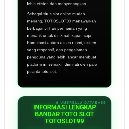
lebih efisien dan menyenangkan.
Sebagai situs slot online mudah
menang, TOTOSLOT99 menawarkan
berbagai pilihan permainan yang
menarik untuk dinikmati kapan saja.
Kombinasi antara akses resmi, sistem
yang responsif, dan pengalaman
pengguna yang lebih lancar membuat
platform ini semakin diminati oleh para
pecinta toto slot.
INFORMASI LENGKAP
BANDAR TOTO SLOT
TOTOSLOT99