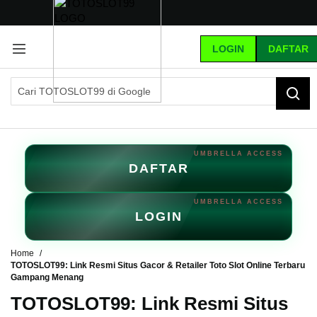
G
r
LOGIN
DAFTAR
a
t
i
s
O
n
g
k
i
DAFTAR
r
s
e
LOGIN
-
I
n
Home
d
TOTOSLOT99: Link Resmi Situs Gacor & Retailer Toto Slot Online Terbaru
Gampang Menang
o
n
TOTOSLOT99: Link Resmi Situs
e