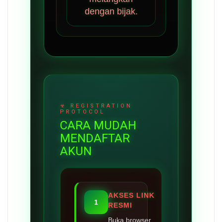
dengan bijak.
CARA MUDAH
MENDAFTAR
AKUN
AKSES LINK
1
RESMI
Buka browser