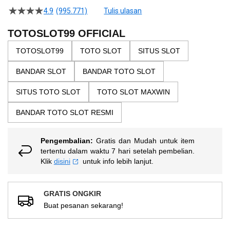
beginning
4.9
(995.771)
Tulis ulasan
4.5
of
dari
the
5
TOTOSLOT99 OFFICIAL
bintang,
images
nilai
TOTOSLOT99
TOTO SLOT
SITUS SLOT
gallery
rating
rata-
BANDAR SLOT
BANDAR TOTO SLOT
rata.
Read
13
SITUS TOTO SLOT
TOTO SLOT MAXWIN
Reviews.
Tautan
BANDAR TOTO SLOT RESMI
halaman
yang
sama.
Pengembalian:
Gratis dan Mudah untuk item
tertentu dalam waktu 7 hari setelah pembelian.
Klik
disini
untuk info lebih lanjut.
GRATIS ONGKIR
Buat pesanan sekarang!