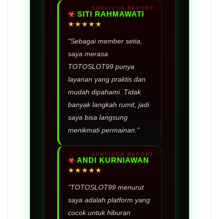
SITI RAHMAWATI
★★★★★
"Sebagai member setia,
saya merasa
TOTOSLOT99 punya
layanan yang praktis dan
mudah dipahami. Tidak
banyak langkah rumit, jadi
saya bisa langsung
menikmati permainan."
ANDI KURNIAWAN
★★★★★
"TOTOSLOT99 menurut
saya adalah platform yang
cocok untuk hiburan