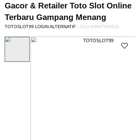
s
Gacor & Retailer Toto Slot Online
i
a
Terbaru Gampang Menang
!
|
TOTOSLOT99 LOGIN ALTERNATIF
2514-K8R47293615
Skip
to
the
end
of
the
images
gallery