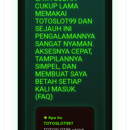
CUKUP LAMA
MEMAKAI
TOTOSLOT99 DAN
SEJAUH INI
PENGALAMANNYA
SANGAT NYAMAN.
AKSESNYA CEPAT,
TAMPILANNYA
SIMPEL, DAN
MEMBUAT SAYA
BETAH SETIAP
KALI MASUK.
(FAQ)
Apa itu
TOTOSLOT99?
TOTOSLOT99 adalah