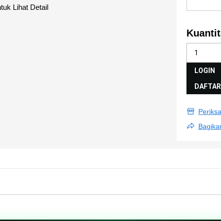
ntuk Lihat Detail
Kuanti
LOGIN
DAFTA
Periksa
Bagika