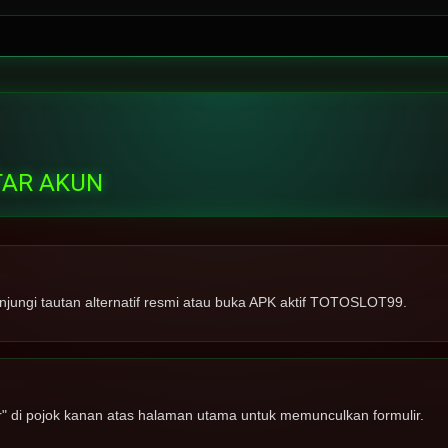
AR AKUN
jungi tautan alternatif resmi atau buka APK aktif TOTOSLOT99.
tar" di pojok kanan atas halaman utama untuk memunculkan formulir.