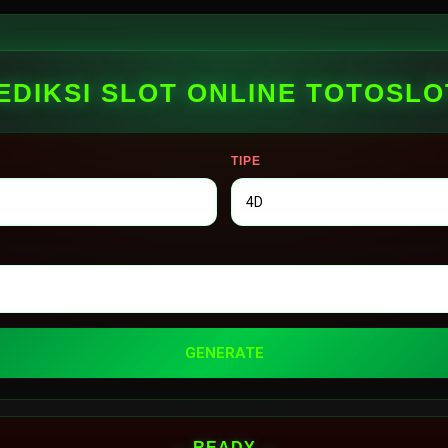
EDIKSI SLOT ONLINE TOTOSLO
TIPE
GENERATE
— READY —