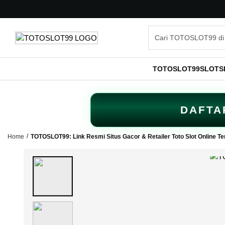
r
s
e
-
CARI
I
n
d
TOTOSLOT99
SLOT
S
o
n
e
s
DAFTA
i
a
!
Home
TOTOSLOT99: Link Resmi Situs Gacor & Retailer Toto Slot Online
Skip
to
the
end
of
the
images