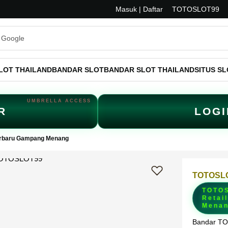
Masuk | Daftar
TOTOSLOT99
LOT THAILAND
BANDAR SLOT
BANDAR SLOT THAILAND
SITUS S
R
LOGI
 Terbaru Gampang Menang
TOTOSL
TOTOS
Retai
Mena
Bandar T