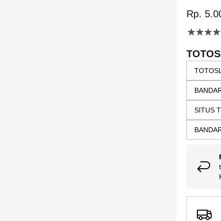
Rp. 5.0
4.5
dari
5
TOTOS
bintang,
nilai
TOTOS
rating
rata-
BANDAR
rata.
Read
13
SITUS 
Reviews.
Tautan
BANDAR
halaman
yang
sama.