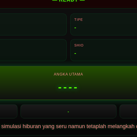
TIPE
-
SHIO
-
ANGKA UTAMA
----
-
i simulasi hiburan yang seru namun tetaplah melangkah 