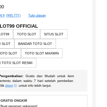
00
4.9
(995.771)
Tulis ulasan
LOT99 OFFICIAL
LOT99
TOTO SLOT
SITUS SLOT
 SLOT
BANDAR TOTO SLOT
TOTO SLOT
TOTO SLOT MAXWIN
 TOTO SLOT RESMI
Pengembalian:
Gratis dan Mudah untuk item
tertentu dalam waktu 7 hari setelah pembelian.
Klik
disini
untuk info lebih lanjut.
GRATIS ONGKIR
Buat pesanan sekarang!