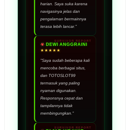
harian. Saya suka karena
navigasinya jelas dan
pengalaman bermainnya
terasa lebih lancar."
DEWI ANGGRAINI
★★★★★
"Saya sudah beberapa kali
mencoba berbagai situs,
dan TOTOSLOT99
termasuk yang paling
nyaman digunakan.
Responsnya cepat dan
tampilannya tidak
membingungkan."