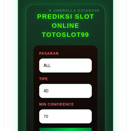
PREDIKSI SLOT
ONLINE
TOTOSLOT99
PASARAN
TIPE
MIN CONFIDENCE