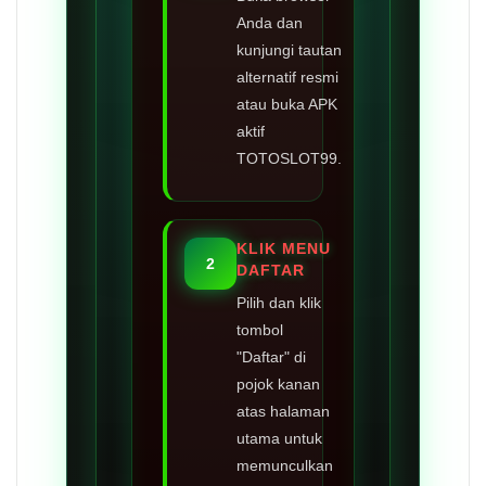
Anda dan
kunjungi tautan
alternatif resmi
atau buka APK
aktif
TOTOSLOT99.
KLIK MENU
2
DAFTAR
Pilih dan klik
tombol
"Daftar" di
pojok kanan
atas halaman
utama untuk
memunculkan