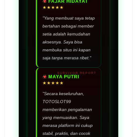
FAJAR HIDAYAT
★★★★★
"Yang membuat saya tetap
bertahan sebagai member
setia adalah kemudahan
aksesnya. Saya bisa
membuka situs ini kapan
saja tanpa merasa ribet."
MAYA PUTRI
★★★★★
"Secara keseluruhan,
TOTOSLOT99
memberikan pengalaman
yang memuaskan. Saya
merasa platform ini cukup
stabil, praktis, dan cocok