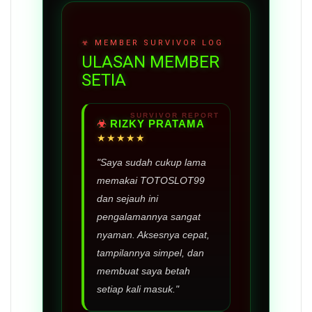
ULASAN MEMBER
SETIA
RIZKY PRATAMA
★★★★★
"Saya sudah cukup lama
memakai TOTOSLOT99
dan sejauh ini
pengalamannya sangat
nyaman. Aksesnya cepat,
tampilannya simpel, dan
membuat saya betah
setiap kali masuk."