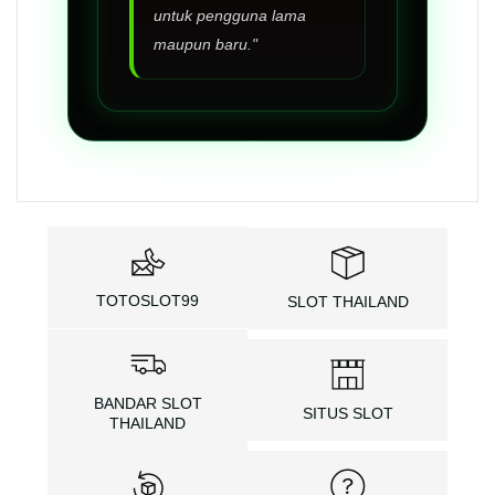
untuk pengguna lama
maupun baru."
TOTOSLOT99
SLOT THAILAND
BANDAR SLOT
SITUS SLOT
THAILAND