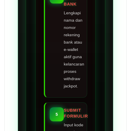
BANK
Lengkapi
nama dan
nomor
rekening
bank atau
e-wallet
aktif guna
kelancaran
proses
withdraw
jackpot.
SUBMIT
5
FORMULIR
Input kode