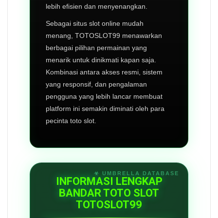
lebih efisien dan menyenangkan.
Sebagai situs slot online mudah
menang, TOTOSLOT99 menawarkan
berbagai pilihan permainan yang
menarik untuk dinikmati kapan saja.
Kombinasi antara akses resmi, sistem
yang responsif, dan pengalaman
pengguna yang lebih lancar membuat
platform ini semakin diminati oleh para
pecinta toto slot.
INFORMASI LENGKAP
BANDAR TOTO SLOT
TOTOSLOT99