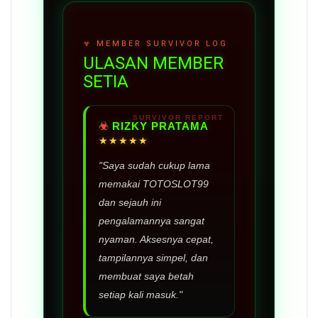
ULASAN MEMBER
SETIA
RIZKY PRATAMA
★★★★★
"Saya sudah cukup lama
memakai TOTOSLOT99
dan sejauh ini
pengalamannya sangat
nyaman. Aksesnya cepat,
tampilannya simpel, dan
membuat saya betah
setiap kali masuk."