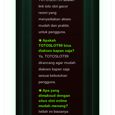
link toto slot gacor
resmi yang
menyediakan akses
mudah dan praktis
untuk pengguna.
Apakah
TOTOSLOT99 bisa
diakses kapan saja?
Ya, TOTOSLOT99
dirancang agar mudah
diakses kapan saja
sesuai kebutuhan
pengguna.
Apa yang
dimaksud dengan
situs slot online
mudah menang?
Istilah ini biasanya