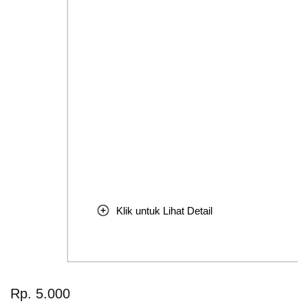
Klik untuk Lihat Detail
Skip
to
Rp. 5.000
the