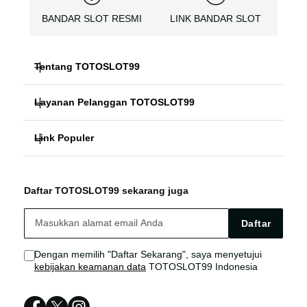
BANDAR SLOT RESMI
LINK BANDAR SLOT
Tentang TOTOSLOT99
Layanan Pelanggan TOTOSLOT99
TOTO SLOT
Link Populer
FAQ
BANDAR SLOT
TOTOSLOT99
TOTOSLOT99 Bonus
BANDAR SLOT THAILAND
Daftar TOTOSLOT99 sekarang juga
TOTOSLOT99 LOGIN
TOTOSLOT99 Live Chat
SITUS SLOT
Daftar
TOTOSLOT99 LINK
Sitemap
SITUS SLOT THAILAND
Dengan memilih "Daftar Sekarang", saya menyetujui
kebijakan keamanan data
TOTOSLOT99 Indonesia
TOTOSLOT99 DAFTAR