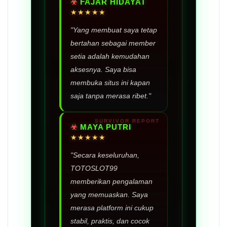
FAJAR HIDAYAT
★★★★★
"Yang membuat saya tetap
bertahan sebagai member
setia adalah kemudahan
aksesnya. Saya bisa
membuka situs ini kapan
saja tanpa merasa ribet."
MAYA PUTRI
★★★★★
"Secara keseluruhan,
TOTOSLOT99
memberikan pengalaman
yang memuaskan. Saya
merasa platform ini cukup
stabil, praktis, dan cocok