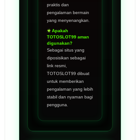
praktis dan
pengalaman bermain
yang menyenangkan.
Apakah
TOTOSLOT99 aman
digunakan?
Sebagai situs yang
diposisikan sebagai
link resmi,
TOTOSLOT99 dibuat
untuk memberikan
pengalaman yang lebih
stabil dan nyaman bagi
pengguna.