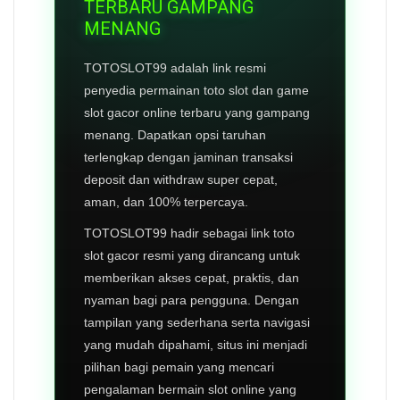
TERBARU GAMPANG
MENANG
TOTOSLOT99 adalah link resmi
penyedia permainan toto slot dan game
slot gacor online terbaru yang gampang
menang. Dapatkan opsi taruhan
terlengkap dengan jaminan transaksi
deposit dan withdraw super cepat,
aman, dan 100% terpercaya.
TOTOSLOT99 hadir sebagai link toto
slot gacor resmi yang dirancang untuk
memberikan akses cepat, praktis, dan
nyaman bagi para pengguna. Dengan
tampilan yang sederhana serta navigasi
yang mudah dipahami, situs ini menjadi
pilihan bagi pemain yang mencari
pengalaman bermain slot online yang