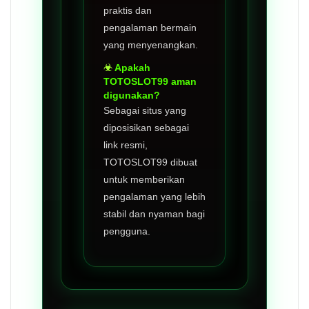
praktis dan
pengalaman bermain
yang menyenangkan.
Apakah
TOTOSLOT99 aman
digunakan?
Sebagai situs yang
diposisikan sebagai
link resmi,
TOTOSLOT99 dibuat
untuk memberikan
pengalaman yang lebih
stabil dan nyaman bagi
pengguna.