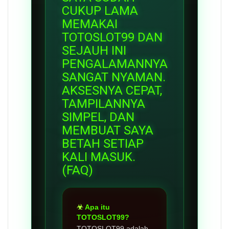
CUKUP LAMA
MEMAKAI
TOTOSLOT99 DAN
SEJAUH INI
PENGALAMANNYA
SANGAT NYAMAN.
AKSESNYA CEPAT,
TAMPILANNYA
SIMPEL, DAN
MEMBUAT SAYA
BETAH SETIAP
KALI MASUK.
(FAQ)
Apa itu
TOTOSLOT99?
TOTOSLOT99 adalah