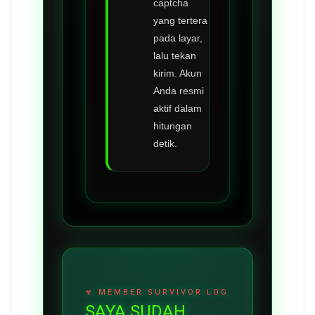
captcha
yang tertera
pada layar,
lalu tekan
kirim. Akun
Anda resmi
aktif dalam
hitungan
detik.
SAYA SUDAH