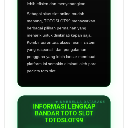
lebih efisien dan menyenangkan.
Sebagai situs slot online mudah
menang, TOTOSLOT99 menawarkan
berbagai pilihan permainan yang
menarik untuk dinikmati kapan saja.
Kombinasi antara akses resmi, sistem
yang responsif, dan pengalaman
pengguna yang lebih lancar membuat
platform ini semakin diminati oleh para
pecinta toto slot.
INFORMASI LENGKAP
BANDAR TOTO SLOT
TOTOSLOT99