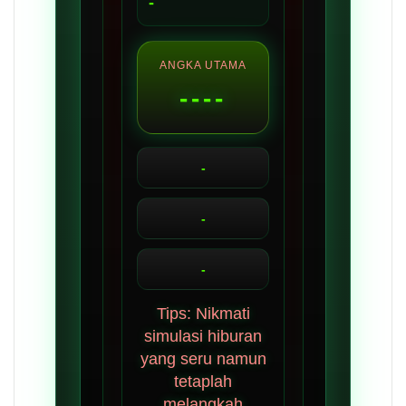
-
ANGKA UTAMA
----
-
-
-
Tips: Nikmati
simulasi hiburan
yang seru namun
tetaplah
melangkah