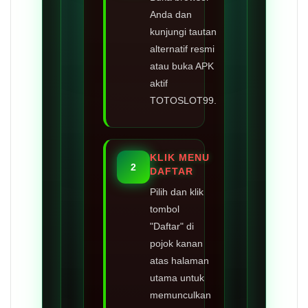
Anda dan
kunjungi tautan
alternatif resmi
atau buka APK
aktif
TOTOSLOT99.
KLIK MENU
2
DAFTAR
Pilih dan klik
tombol
"Daftar" di
pojok kanan
atas halaman
utama untuk
memunculkan