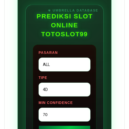
PREDIKSI SLOT
ONLINE
TOTOSLOT99
PASARAN
TIPE
MIN CONFIDENCE