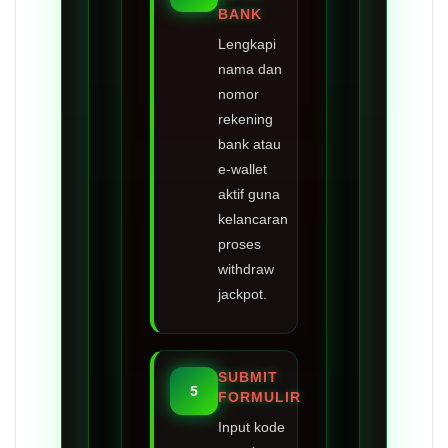
BANK
Lengkapi
nama dan
nomor
rekening
bank atau
e-wallet
aktif guna
kelancaran
proses
withdraw
jackpot.
SUBMIT
5
FORMULIR
Input kode