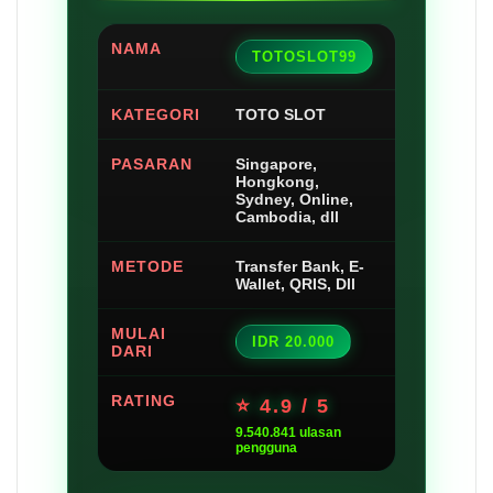
NAMA
TOTOSLOT99
KATEGORI
TOTO SLOT
PASARAN
Singapore,
Hongkong,
Sydney, Online,
Cambodia, dll
METODE
Transfer Bank, E-
Wallet, QRIS, Dll
MULAI
IDR 20.000
DARI
RATING
⭐ 4.9 / 5
9.540.841 ulasan
pengguna