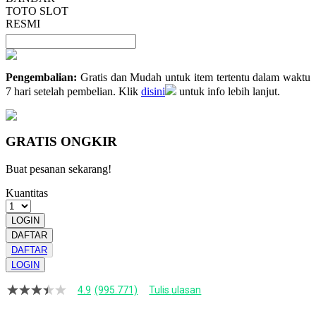
TOTO SLOT
RESMI
Pengembalian:
Gratis dan Mudah untuk item tertentu dalam waktu
7 hari setelah pembelian. Klik
disini
untuk info lebih lanjut.
GRATIS ONGKIR
Buat pesanan sekarang!
Kuantitas
LOGIN
DAFTAR
DAFTAR
LOGIN
4.9
(995.771)
Tulis ulasan
4.9
dari