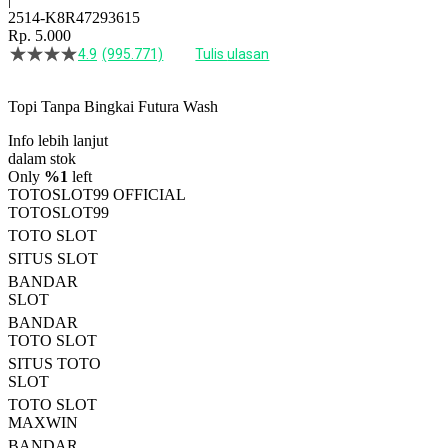
2514-K8R47293615
Rp. 5.000
4.9
(995.771)
Tulis ulasan
4.5
dari
5
Topi Tanpa Bingkai Futura Wash
bintang,
nilai
Info lebih lanjut
rating
rata-
dalam stok
rata.
Only
%1
left
Read
TOTOSLOT99 OFFICIAL
13
TOTOSLOT99
Reviews.
TOTO SLOT
Tautan
halaman
SITUS SLOT
yang
BANDAR
sama.
SLOT
BANDAR
TOTO SLOT
SITUS TOTO
SLOT
TOTO SLOT
MAXWIN
BANDAR