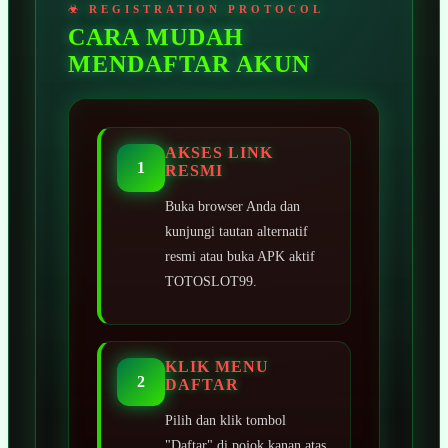
CARA MUDAH
MENDAFTAR AKUN
AKSES LINK
1
RESMI
Buka browser Anda dan
kunjungi tautan alternatif
resmi atau buka APK aktif
TOTOSLOT99.
KLIK MENU
2
DAFTAR
Pilih dan klik tombol
"Daftar" di pojok kanan atas