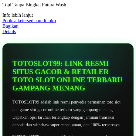
5
Topi Tanpa Bingkai Futura Wash
bintang,
nilai
Info lebih lanjut
rating
rata-
Periksa ketersediaan di toko
rata.
Bagikan
Read
Details
13
Reviews.
Tautan
halaman
yang
sama.
TOTOSLOT99: LINK RESMI
SITUS GACOR & RETAILER
TOTO SLOT ONLINE TERBARU
GAMPANG MENANG
TOTOSLOT99 adalah link resmi penyedia permainan toto slot
dan game slot gacor online terbaru yang gampang menang.
Dapatkan opsi taruhan terlengkap dengan jaminan transaksi
deposit dan withdraw super cepat, aman, dan 100% terpercaya.