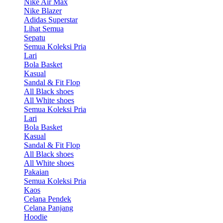
Nike Air Max
Nike Blazer
Adidas Superstar
Lihat Semua
Sepatu
Semua Koleksi Pria
Lari
Bola Basket
Kasual
Sandal & Fit Flop
All Black shoes
All White shoes
Semua Koleksi Pria
Lari
Bola Basket
Kasual
Sandal & Fit Flop
All Black shoes
All White shoes
Pakaian
Semua Koleksi Pria
Kaos
Celana Pendek
Celana Panjang
Hoodie