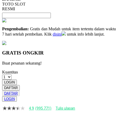
TOTO SLOT
RESMI
Pengembalian:
Gratis dan Mudah untuk item tertentu dalam waktu
7 hari setelah pembelian. Klik
disini
untuk info lebih lanjut.
GRATIS ONGKIR
Buat pesanan sekarang!
Kuantitas
LOGIN
DAFTAR
DAFTAR
LOGIN
4.9
(995.771)
Tulis ulasan
4.9
dari