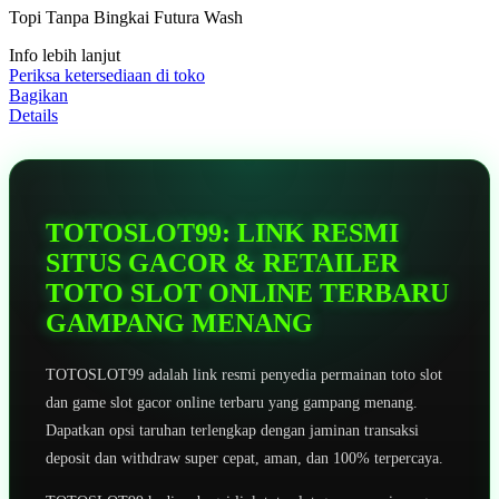
5
Topi Tanpa Bingkai Futura Wash
bintang,
nilai
Info lebih lanjut
rating
rata-
Periksa ketersediaan di toko
rata.
Bagikan
Read
Details
13
Reviews.
Tautan
halaman
yang
sama.
TOTOSLOT99: LINK RESMI
SITUS GACOR & RETAILER
TOTO SLOT ONLINE TERBARU
GAMPANG MENANG
TOTOSLOT99 adalah link resmi penyedia permainan toto slot
dan game slot gacor online terbaru yang gampang menang.
Dapatkan opsi taruhan terlengkap dengan jaminan transaksi
deposit dan withdraw super cepat, aman, dan 100% terpercaya.