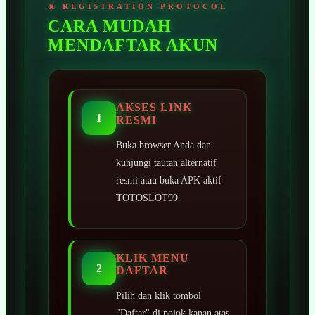
CARA MUDAH
MENDAFTAR AKUN
AKSES LINK
1
RESMI
Buka browser Anda dan
kunjungi tautan alternatif
resmi atau buka APK aktif
TOTOSLOT99.
KLIK MENU
2
DAFTAR
Pilih dan klik tombol
"Daftar" di pojok kanan atas