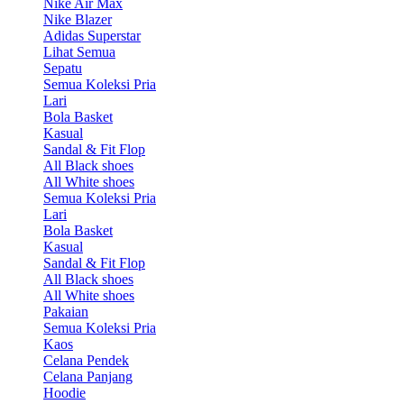
Nike Air Max
Nike Blazer
Adidas Superstar
Lihat Semua
Sepatu
Semua Koleksi Pria
Lari
Bola Basket
Kasual
Sandal & Fit Flop
All Black shoes
All White shoes
Semua Koleksi Pria
Lari
Bola Basket
Kasual
Sandal & Fit Flop
All Black shoes
All White shoes
Pakaian
Semua Koleksi Pria
Kaos
Celana Pendek
Celana Panjang
Hoodie