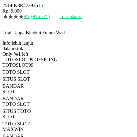
2514-K8R47293615
Rp. 5.000
4.9
(995.771)
Tulis ulasan
4.5
dari
5
Topi Tanpa Bingkai Futura Wash
bintang,
nilai
Info lebih lanjut
rating
rata-
dalam stok
rata.
Only
%1
left
Read
TOTOSLOT99 OFFICIAL
13
TOTOSLOT99
Reviews.
TOTO SLOT
Tautan
halaman
SITUS SLOT
yang
BANDAR
sama.
SLOT
BANDAR
TOTO SLOT
SITUS TOTO
SLOT
TOTO SLOT
MAXWIN
BANDAR