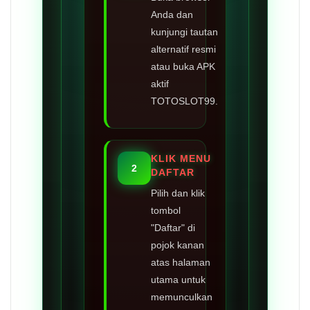
Anda dan
kunjungi tautan
alternatif resmi
atau buka APK
aktif
TOTOSLOT99.
KLIK MENU
2
DAFTAR
Pilih dan klik
tombol
"Daftar" di
pojok kanan
atas halaman
utama untuk
memunculkan