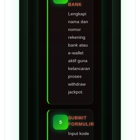
BANK
Lengkapi
nama dan
nomor
rekening
bank atau
e-wallet
aktif guna
kelancaran
proses
withdraw
jackpot.
SUBMIT
5
FORMULIR
Input kode