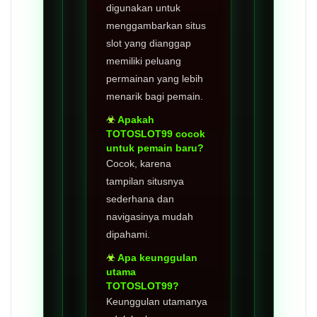
digunakan untuk
menggambarkan situs
slot yang dianggap
memiliki peluang
permainan yang lebih
menarik bagi pemain.
Apakah
TOTOSLOT99 cocok
untuk pemain baru?
Cocok, karena
tampilan situsnya
sederhana dan
navigasinya mudah
dipahami.
Apa keunggulan
utama
TOTOSLOT99?
Keunggulan utamanya