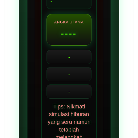
-
ANGKA UTAMA
----
-
-
-
Tips: Nikmati
simulasi hiburan
yang seru namun
tetaplah
melangkah