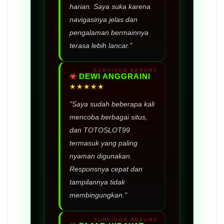
harian. Saya suka karena
navigasinya jelas dan
pengalaman bermainnya
terasa lebih lancar."
DEWI ANGGRAINI
★★★★★
"Saya sudah beberapa kali
mencoba berbagai situs,
dan TOTOSLOT99
termasuk yang paling
nyaman digunakan.
Responsnya cepat dan
tampilannya tidak
membingungkan."