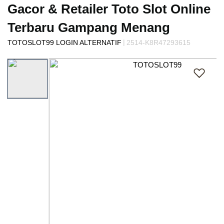
s
Gacor & Retailer Toto Slot Online
i
a
Terbaru Gampang Menang
!
|
TOTOSLOT99 LOGIN ALTERNATIF
2514-K8R47293615
Skip
to
the
end
of
the
images
gallery