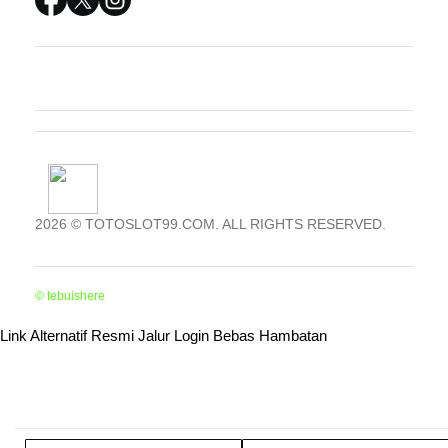
TOTOSLOT99 RESMI
TOTOSLOT99 LINK ALTERNATIF
TOTOSLOT99 LOGIN ALTERNATIF
2026 © TOTOSLOT99.COM. ALL RIGHTS RESERVED.
© tebuishere
Link Alternatif Resmi Jalur Login Bebas Hambatan