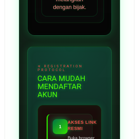
dengan bijak.
CARA MUDAH
MENDAFTAR
AKUN
AKSES LINK
1
RESMI
Buka browser