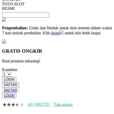
TOTO SLOT
RESMI
Pengembalian:
Gratis dan Mudah untuk item tertentu dalam waktu
7 hari setelah pembelian. Klik
disini
untuk info lebih lanjut.
GRATIS ONGKIR
Buat pesanan sekarang!
Kuantitas
LOGIN
DAFTAR
DAFTAR
LOGIN
4.9
(995.771)
Tulis ulasan
4.9
dari