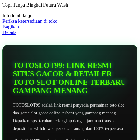
5
Topi Tanpa Bingkai Futura Wash
bintang,
nilai
Info lebih lanjut
rating
rata-
Periksa ketersediaan di toko
rata.
Bagikan
Read
Details
13
Reviews.
Tautan
halaman
yang
sama.
TOTOSLOT99: LINK RESMI
SITUS GACOR & RETAILER
TOTO SLOT ONLINE TERBARU
GAMPANG MENANG
TOTOSLOT99 adalah link resmi penyedia permainan toto slot
dan game slot gacor online terbaru yang gampang menang.
Dapatkan opsi taruhan terlengkap dengan jaminan transaksi
deposit dan withdraw super cepat, aman, dan 100% terpercaya.