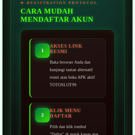
CARA MUDAH
MENDAFTAR AKUN
AKSES LINK
1
RESMI
Buka browser Anda dan
kunjungi tautan alternatif
resmi atau buka APK aktif
TOTOSLOT99.
KLIK MENU
2
DAFTAR
Pilih dan klik tombol
"Daftar" di pojok kanan atas