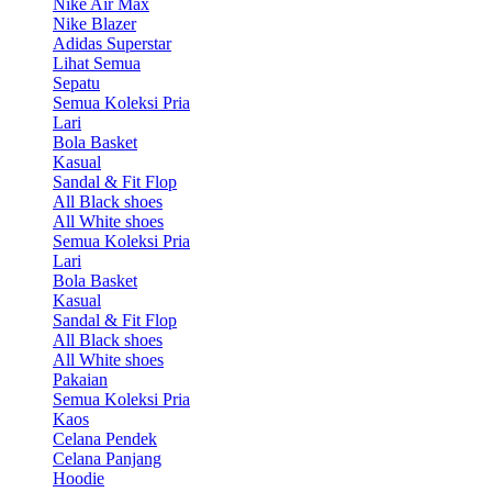
Nike Air Max
Nike Blazer
Adidas Superstar
Lihat Semua
Sepatu
Semua Koleksi Pria
Lari
Bola Basket
Kasual
Sandal & Fit Flop
All Black shoes
All White shoes
Semua Koleksi Pria
Lari
Bola Basket
Kasual
Sandal & Fit Flop
All Black shoes
All White shoes
Pakaian
Semua Koleksi Pria
Kaos
Celana Pendek
Celana Panjang
Hoodie