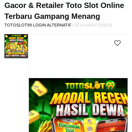
s
Gacor & Retailer Toto Slot Online
i
a
Terbaru Gampang Menang
!
|
TOTOSLOT99 LOGIN ALTERNATIF
2514-K8R47293615
Skip
to
the
end
of
the
images
gallery