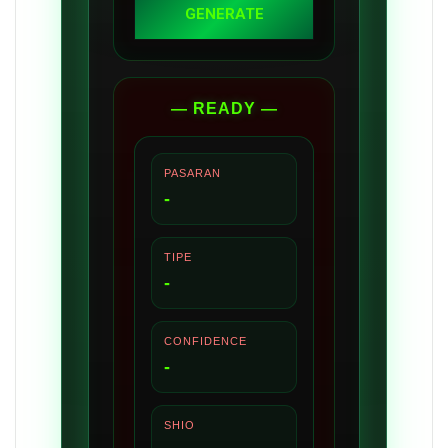
GENERATE
— READY —
PASARAN
-
TIPE
-
CONFIDENCE
-
SHIO