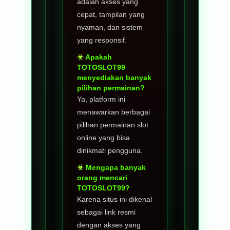
adalah akses yang
cepat, tampilan yang
nyaman, dan sistem
yang responsif.
Apakah
TOTOSLOT99
menyediakan banyak
pilihan permainan?
Ya, platform ini
menawarkan berbagai
pilihan permainan slot
online yang bisa
dinikmati pengguna.
Mengapa banyak
orang mencari
TOTOSLOT99?
Karena situs ini dikenal
sebagai link resmi
dengan akses yang