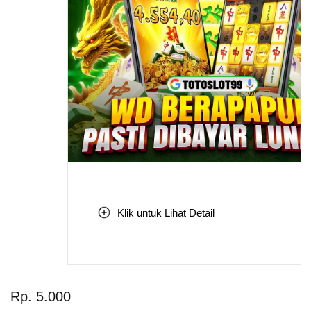
Klik untuk Lihat Detail
Skip
to
Rp. 5.000
the