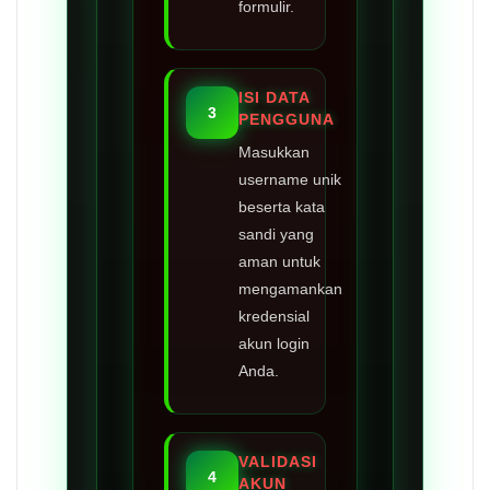
formulir.
ISI DATA
3
PENGGUNA
Masukkan
username unik
beserta kata
sandi yang
aman untuk
mengamankan
kredensial
akun login
Anda.
VALIDASI
4
AKUN