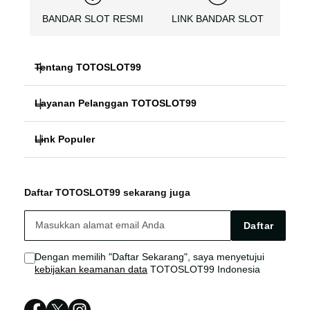
BANDAR SLOT RESMI
LINK BANDAR SLOT
Tentang TOTOSLOT99
Layanan Pelanggan TOTOSLOT99
TOTO SLOT
Link Populer
FAQ
BANDAR SLOT
TOTOSLOT99
TOTOSLOT99 Bonus
BANDAR SLOT THAILAND
Daftar TOTOSLOT99 sekarang juga
TOTOSLOT99 LOGIN
TOTOSLOT99 Live Chat
SITUS SLOT
Daftar
TOTOSLOT99 LINK
Sitemap
SITUS SLOT THAILAND
Dengan memilih "Daftar Sekarang", saya menyetujui
kebijakan keamanan data
TOTOSLOT99 Indonesia
TOTOSLOT99 DAFTAR