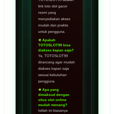
link toto slot gacor
resmi yang
menyediakan akses
mudah dan praktis
untuk pengguna.
Apakah
TOTOSLOT99 bisa
diakses kapan saja?
Ya, TOTOSLOT99
dirancang agar mudah
diakses kapan saja
sesuai kebutuhan
pengguna.
Apa yang
dimaksud dengan
situs slot online
mudah menang?
Istilah ini biasanya