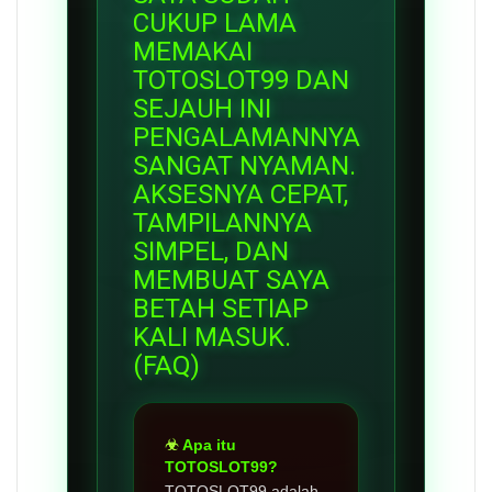
CUKUP LAMA
MEMAKAI
TOTOSLOT99 DAN
SEJAUH INI
PENGALAMANNYA
SANGAT NYAMAN.
AKSESNYA CEPAT,
TAMPILANNYA
SIMPEL, DAN
MEMBUAT SAYA
BETAH SETIAP
KALI MASUK.
(FAQ)
Apa itu
TOTOSLOT99?
TOTOSLOT99 adalah