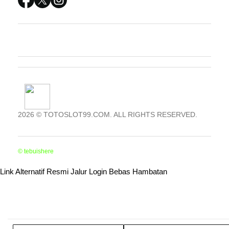
TOTOSLOT99 RESMI
TOTOSLOT99 LINK ALTERNATIF
TOTOSLOT99 LOGIN ALTERNATIF
2026 © TOTOSLOT99.COM. ALL RIGHTS RESERVED.
© tebuishere
Link Alternatif Resmi Jalur Login Bebas Hambatan