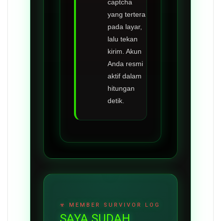
captcha
yang tertera
pada layar,
lalu tekan
kirim. Akun
Anda resmi
aktif dalam
hitungan
detik.
SAYA SUDAH