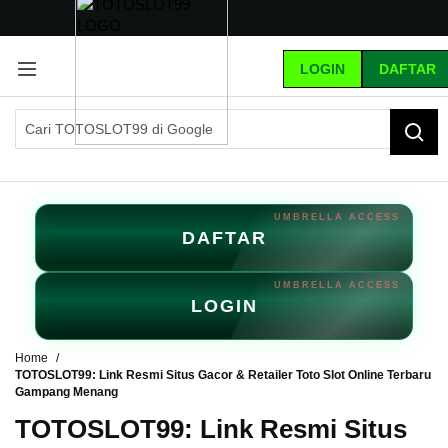
G
r
LOGIN
DAFTAR
a
t
i
s
O
n
g
k
i
DAFTAR
r
s
e
LOGIN
-
I
n
Home
d
TOTOSLOT99: Link Resmi Situs Gacor & Retailer Toto Slot Online Terbaru
Gampang Menang
o
n
TOTOSLOT99: Link Resmi Situs
e