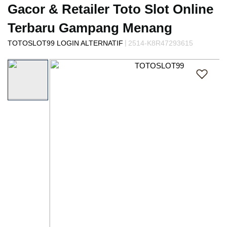
s
Gacor & Retailer Toto Slot Online
i
a
Terbaru Gampang Menang
!
|
TOTOSLOT99 LOGIN ALTERNATIF
2514-K8R47293615
Skip
to
the
end
of
the
images
gallery