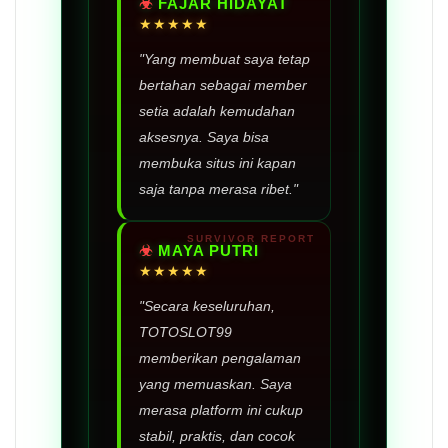
FAJAR HIDAYAT
★★★★★
"Yang membuat saya tetap
bertahan sebagai member
setia adalah kemudahan
aksesnya. Saya bisa
membuka situs ini kapan
saja tanpa merasa ribet."
MAYA PUTRI
★★★★★
"Secara keseluruhan,
TOTOSLOT99
memberikan pengalaman
yang memuaskan. Saya
merasa platform ini cukup
stabil, praktis, dan cocok