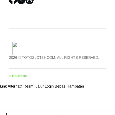
TOTOSLOT99 RESMI
TOTOSLOT99 LINK ALTERNATIF
TOTOSLOT99 LOGIN ALTERNATIF
2026 © TOTOSLOT99.COM. ALL RIGHTS RESERVED.
© tebuishere
Link Alternatif Resmi Jalur Login Bebas Hambatan