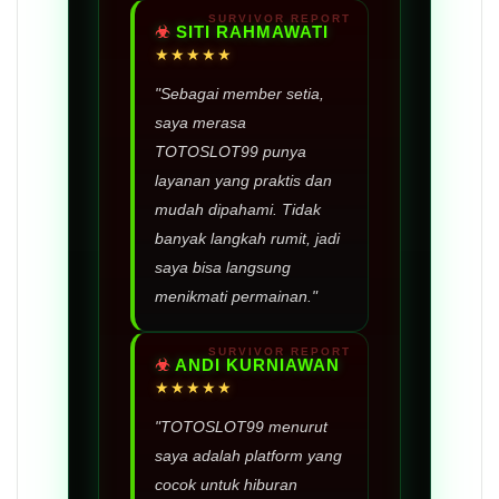
SITI RAHMAWATI
★★★★★
"Sebagai member setia,
saya merasa
TOTOSLOT99 punya
layanan yang praktis dan
mudah dipahami. Tidak
banyak langkah rumit, jadi
saya bisa langsung
menikmati permainan."
ANDI KURNIAWAN
★★★★★
"TOTOSLOT99 menurut
saya adalah platform yang
cocok untuk hiburan