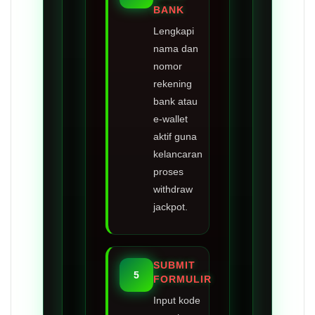
BANK
Lengkapi
nama dan
nomor
rekening
bank atau
e-wallet
aktif guna
kelancaran
proses
withdraw
jackpot.
SUBMIT
5
FORMULIR
Input kode