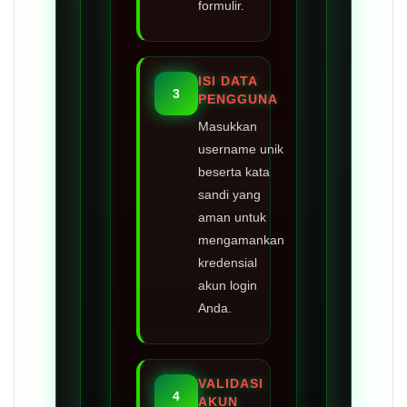
formulir.
ISI DATA
3
PENGGUNA
Masukkan
username unik
beserta kata
sandi yang
aman untuk
mengamankan
kredensial
akun login
Anda.
VALIDASI
4
AKUN