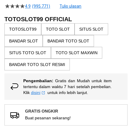
beginning
4.9
(995.771)
Tulis ulasan
4.5
of
dari
the
5
TOTOSLOT99 OFFICIAL
bintang,
images
nilai
TOTOSLOT99
TOTO SLOT
SITUS SLOT
gallery
rating
rata-
BANDAR SLOT
BANDAR TOTO SLOT
rata.
Read
13
SITUS TOTO SLOT
TOTO SLOT MAXWIN
Reviews.
Tautan
BANDAR TOTO SLOT RESMI
halaman
yang
sama.
Pengembalian:
Gratis dan Mudah untuk item
tertentu dalam waktu 7 hari setelah pembelian.
Klik
disini
untuk info lebih lanjut.
GRATIS ONGKIR
Buat pesanan sekarang!