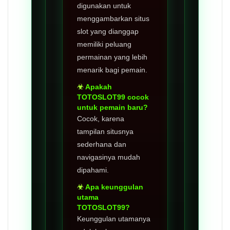
digunakan untuk
menggambarkan situs
slot yang dianggap
memiliki peluang
permainan yang lebih
menarik bagi pemain.
Apakah
TOTOSLOT99 cocok
untuk pemain baru?
Cocok, karena
tampilan situsnya
sederhana dan
navigasinya mudah
dipahami.
Apa keunggulan
utama
TOTOSLOT99?
Keunggulan utamanya