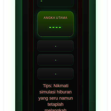
-
ANGKA UTAMA
----
-
-
-
Tips: Nikmati
simulasi hiburan
yang seru namun
tetaplah
melangkah