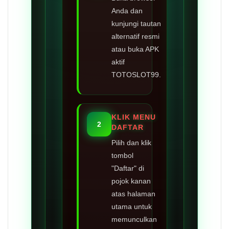
Anda dan
kunjungi tautan
alternatif resmi
atau buka APK
aktif
TOTOSLOT99.
KLIK MENU
2
DAFTAR
Pilih dan klik
tombol
"Daftar" di
pojok kanan
atas halaman
utama untuk
memunculkan