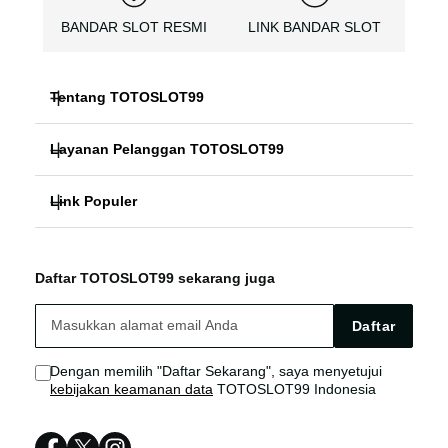
BANDAR SLOT RESMI
LINK BANDAR SLOT
Tentang TOTOSLOT99
Layanan Pelanggan TOTOSLOT99
TOTO SLOT
Link Populer
FAQ
BANDAR SLOT
TOTOSLOT99
TOTOSLOT99 Bonus
BANDAR SLOT THAILAND
Daftar TOTOSLOT99 sekarang juga
TOTOSLOT99 LOGIN
TOTOSLOT99 Live Chat
SITUS SLOT
Daftar
TOTOSLOT99 LINK
Sitemap
SITUS SLOT THAILAND
Dengan memilih "Daftar Sekarang", saya menyetujui
kebijakan keamanan data
TOTOSLOT99 Indonesia
TOTOSLOT99 DAFTAR