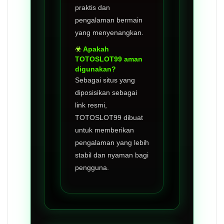
praktis dan
pengalaman bermain
yang menyenangkan.
Apakah
TOTOSLOT99 aman
digunakan?
Sebagai situs yang
diposisikan sebagai
link resmi,
TOTOSLOT99 dibuat
untuk memberikan
pengalaman yang lebih
stabil dan nyaman bagi
pengguna.