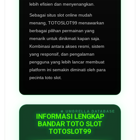
lebih efisien dan menyenangkan.
Sebagai situs slot online mudah
menang, TOTOSLOT99 menawarkan
berbagai pilihan permainan yang
menarik untuk dinikmati kapan saja.
Kombinasi antara akses resmi, sistem
yang responsif, dan pengalaman
pengguna yang lebih lancar membuat
platform ini semakin diminati oleh para
pecinta toto slot.
INFORMASI LENGKAP
BANDAR TOTO SLOT
TOTOSLOT99