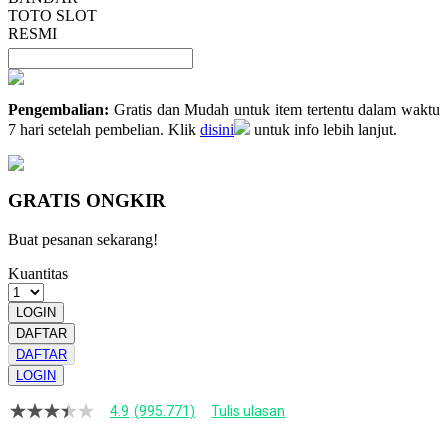
TOTO SLOT
RESMI
Pengembalian:
Gratis dan Mudah untuk item tertentu dalam waktu
7 hari setelah pembelian. Klik
disini
untuk info lebih lanjut.
GRATIS ONGKIR
Buat pesanan sekarang!
Kuantitas
LOGIN
DAFTAR
DAFTAR
LOGIN
4.9
(995.771)
Tulis ulasan
4.9
dari