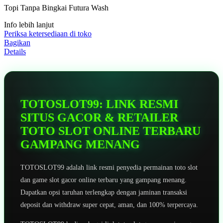
5
Topi Tanpa Bingkai Futura Wash
bintang,
nilai
Info lebih lanjut
rating
rata-
Periksa ketersediaan di toko
rata.
Bagikan
Read
Details
13
Reviews.
Tautan
halaman
yang
sama.
TOTOSLOT99: LINK RESMI
SITUS GACOR & RETAILER
TOTO SLOT ONLINE TERBARU
GAMPANG MENANG
TOTOSLOT99 adalah link resmi penyedia permainan toto slot
dan game slot gacor online terbaru yang gampang menang.
Dapatkan opsi taruhan terlengkap dengan jaminan transaksi
deposit dan withdraw super cepat, aman, dan 100% terpercaya.