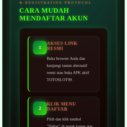
CARA MUDAH
MENDAFTAR AKUN
AKSES LINK
1
RESMI
Buka browser Anda dan
kunjungi tautan alternatif
resmi atau buka APK aktif
TOTOSLOT99.
KLIK MENU
2
DAFTAR
Pilih dan klik tombol
"Daftar" di pojok kanan atas