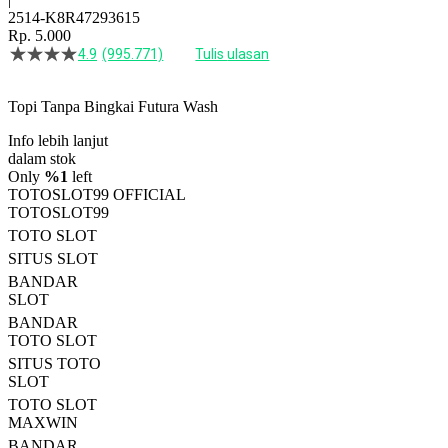
2514-K8R47293615
Rp. 5.000
4.9
(995.771)
Tulis ulasan
4.5
dari
5
Topi Tanpa Bingkai Futura Wash
bintang,
nilai
Info lebih lanjut
rating
rata-
dalam stok
rata.
Only
%1
left
Read
TOTOSLOT99 OFFICIAL
13
TOTOSLOT99
Reviews.
TOTO SLOT
Tautan
halaman
SITUS SLOT
yang
BANDAR
sama.
SLOT
BANDAR
TOTO SLOT
SITUS TOTO
SLOT
TOTO SLOT
MAXWIN
BANDAR