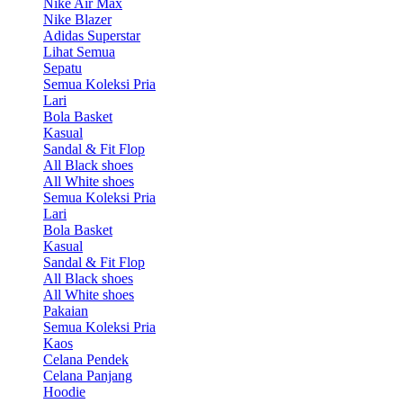
Nike Air Max
Nike Blazer
Adidas Superstar
Lihat Semua
Sepatu
Semua Koleksi Pria
Lari
Bola Basket
Kasual
Sandal & Fit Flop
All Black shoes
All White shoes
Semua Koleksi Pria
Lari
Bola Basket
Kasual
Sandal & Fit Flop
All Black shoes
All White shoes
Pakaian
Semua Koleksi Pria
Kaos
Celana Pendek
Celana Panjang
Hoodie