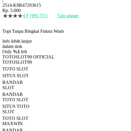
2514-K8R47293615
Rp. 5.000
4.9
(995.771)
Tulis ulasan
4.5
dari
5
Topi Tanpa Bingkai Futura Wash
bintang,
nilai
Info lebih lanjut
rating
rata-
dalam stok
rata.
Only
%1
left
Read
TOTOSLOT99 OFFICIAL
13
TOTOSLOT99
Reviews.
TOTO SLOT
Tautan
halaman
SITUS SLOT
yang
BANDAR
sama.
SLOT
BANDAR
TOTO SLOT
SITUS TOTO
SLOT
TOTO SLOT
MAXWIN
BANDAR