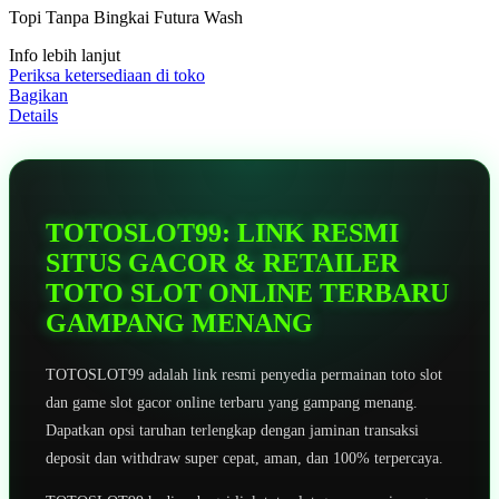
5
Topi Tanpa Bingkai Futura Wash
bintang,
nilai
Info lebih lanjut
rating
rata-
Periksa ketersediaan di toko
rata.
Bagikan
Read
Details
13
Reviews.
Tautan
halaman
yang
sama.
TOTOSLOT99: LINK RESMI
SITUS GACOR & RETAILER
TOTO SLOT ONLINE TERBARU
GAMPANG MENANG
TOTOSLOT99 adalah link resmi penyedia permainan toto slot
dan game slot gacor online terbaru yang gampang menang.
Dapatkan opsi taruhan terlengkap dengan jaminan transaksi
deposit dan withdraw super cepat, aman, dan 100% terpercaya.