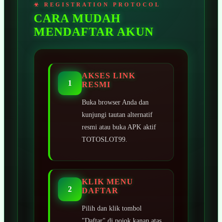
CARA MUDAH
MENDAFTAR AKUN
AKSES LINK
1
RESMI
Buka browser Anda dan
kunjungi tautan alternatif
resmi atau buka APK aktif
TOTOSLOT99.
KLIK MENU
2
DAFTAR
Pilih dan klik tombol
"Daftar" di pojok kanan atas