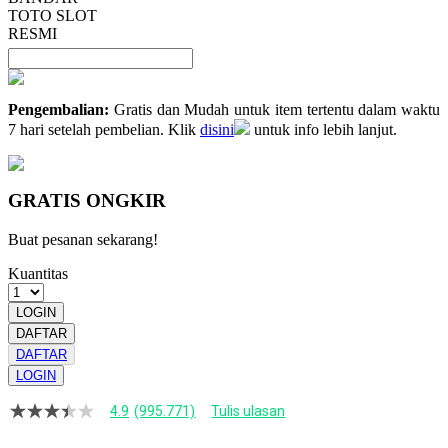
TOTO SLOT
RESMI
Pengembalian:
Gratis dan Mudah untuk item tertentu dalam waktu
7 hari setelah pembelian. Klik
disini
untuk info lebih lanjut.
GRATIS ONGKIR
Buat pesanan sekarang!
Kuantitas
LOGIN
DAFTAR
DAFTAR
LOGIN
4.9
(995.771)
Tulis ulasan
4.9
dari